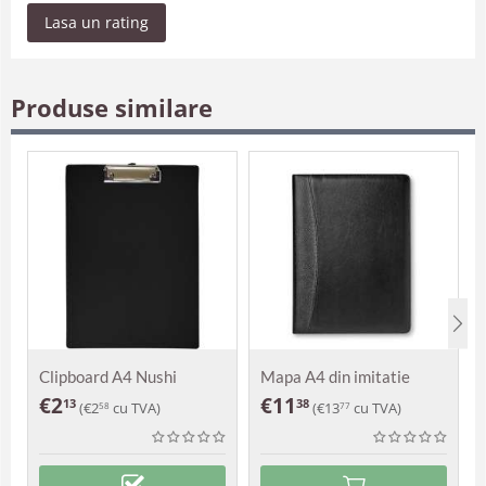
Lasa un rating
Produse similare
Clipboard A4 Nushi
Mapa A4 din imitatie
piele Peyto
€
2
€
11
13
38
(
€
2
cu TVA)
(
€
13
cu TVA)
58
77