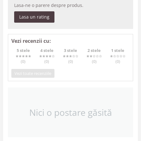
Lasa-ne o parere despre produs.
Lasa un rating
Vezi recenzii cu:
5 stele
4 stele
3 stele
2 stele
1 stele
(0
)
(0
)
(0
)
(0
)
(0
)
Vezi toate recenziile
Nici o postare găsită