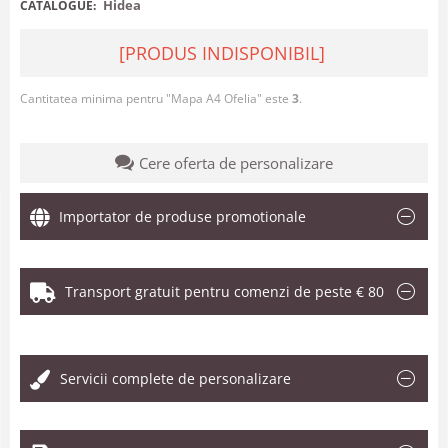
Hidea
CATALOGUE:
[PRODUS INDISPONIBIL]
Cantitatea minima pentru "Mapa A4 Ofelia" este
3
.
Cere oferta de personalizare
Importator de produse promotionale
Transport gratuit pentru comenzi de peste € 80
.
Servicii complete de personalizare