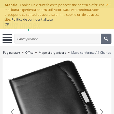
×
Atentie
Cookie-urile sunt folosite pe acest site pentru a oferi cea
mai buna experienta pentru utilizator. Daca veti continua, vom
presupune ca sunteti de acord sa primiti cookie-uri de pe acest
site.
Politica de confidentialitate
OK
Pagina start
Office
Mape si organizere
Mapa conferinta A4 Charles D