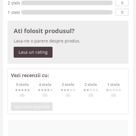
0
2 stele
0
1 stele
Ati folosit produsul?
Lasa-ne o parere despre produs.
Lasa un rating
Vezi recenzii cu:
5 stele
4 stele
3 stele
2 stele
1 stele
(0
)
(0
)
(0
)
(0
)
(0
)
Vezi toate recenziile