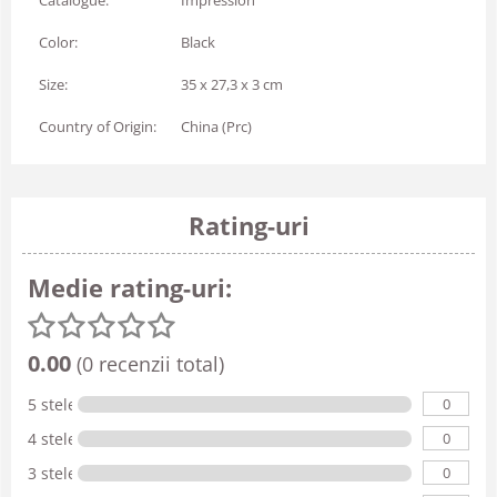
Catalogue:
Impression
Color:
Black
Size:
35 x 27,3 x 3 cm
Country of Origin:
China (Prc)
Rating-uri
Medie rating-uri:
0.00
(0 recenzii total)
0
5 stele
0
4 stele
0
3 stele