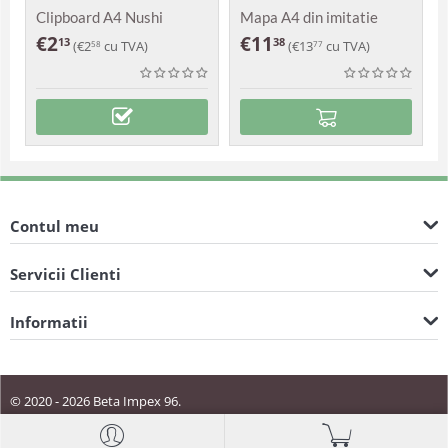
Clipboard A4 Nushi
Mapa A4 din imitatie
piele Peyto
€
2
€
11
13
38
(
€
2
cu TVA)
(
€
13
cu TVA)
58
77
Contul meu
Servicii Clienti
Informatii
© 2020 - 2026 Beta Impex 96.