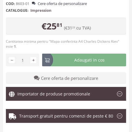
Cere oferta de personalizare
COD:
8603-01
Impression
CATALOGUE:
€
25
81
(
€
31
cu TVA)
23
Cantitatea minima pentru "Mapa conferinta A4 Charles Dickens Kiev"
este
1
.
−
+
Adaugati in cos
Cere oferta de personalizare
Importator de produse promotionale
Transport gratuit pentru comenzi de peste € 80
.