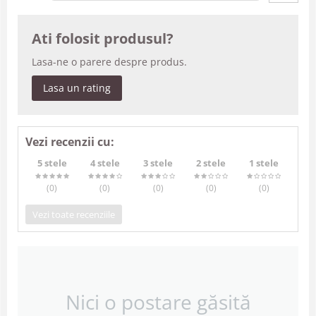
Ati folosit produsul?
Lasa-ne o parere despre produs.
Lasa un rating
Vezi recenzii cu:
5 stele
4 stele
3 stele
2 stele
1 stele
(0
)
(0
)
(0
)
(0
)
(0
)
Vezi toate recenziile
Nici o postare găsită