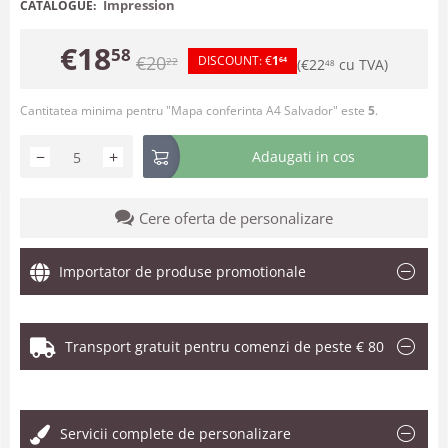
Impression
CATALOGUE:
€
18
58
€
20
DISCOUNT:
€
1
22
64
(
€
22
cu TVA)
48
Cantitatea minima pentru "Mapa conferinta A4 Salvador" este
5
.
−
+
Adaugati in cos
Cere oferta de personalizare
Importator de produse promotionale
Transport gratuit pentru comenzi de peste € 80
.
Servicii complete de personalizare