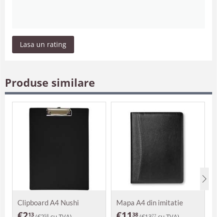
Lasa un rating
Produse similare
Clipboard A4 Nushi
Mapa A4 din imitatie
piele Peyto
€
2
€
11
13
38
(
€
2
cu TVA)
(
€
13
cu TVA)
58
77