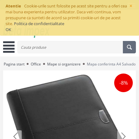
×
Atentie
Cookie-urile sunt folosite pe acest site pentru a oferi cea
mai buna experienta pentru utilizator. Daca veti continua, vom
presupune ca sunteti de acord sa primiti cookie-uri de pe acest
site.
Politica de confidentialitate
OK
Pagina start
Office
Mape si organizere
Mapa conferinta A4 Salvador
-8%