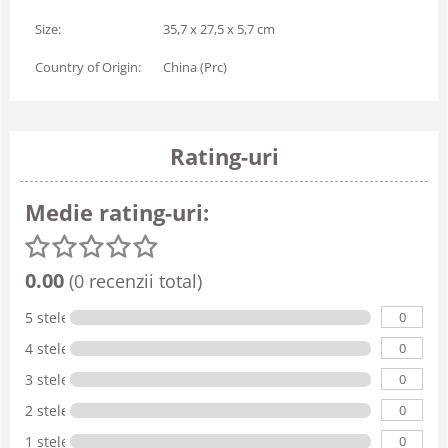
Size:
35,7 x 27,5 x 5,7 cm
Country of Origin:
China (Prc)
Rating-uri
Medie rating-uri:
0.00
(0 recenzii total)
0
5 stele
0
4 stele
0
3 stele
0
2 stele
0
1 stele