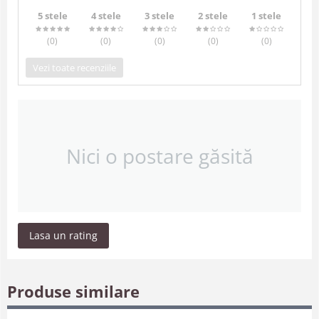
5 stele
4 stele
3 stele
2 stele
1 stele
(0
)
(0
)
(0
)
(0
)
(0
)
Vezi toate recenziile
Nici o postare găsită
Lasa un rating
Produse similare