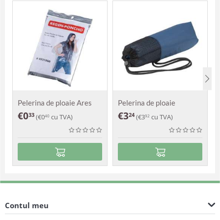
Pelerina de ploaie Ares
Pelerina de ploaie
Augustus
€
0
€
3
33
24
(
€
0
cu TVA)
(
€
3
cu TVA)
40
92
Contul meu