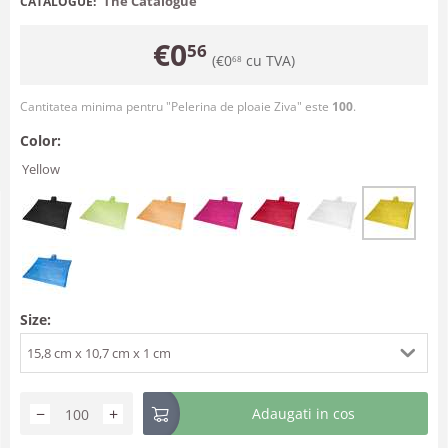
The Catalogue
CATALOGUE:
€
0
56
(
€
0
cu TVA)
68
Cantitatea minima pentru "Pelerina de ploaie Ziva" este
100
.
Color:
Yellow
Size:
15,8 cm x 10,7 cm x 1 cm
−
+
Adaugati in cos