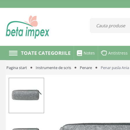
TOATE CATEGORIILE
Notes
Antistress
Pagina start
Instrumente de scris
Penare
Penar pasla Ania