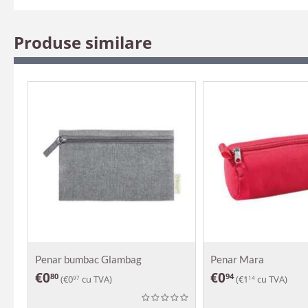
Produse similare
Penar bumbac Glambag
Penar Mara
€
0
€
0
80
94
(
€
0
cu TVA)
(
€
1
cu TVA)
97
14