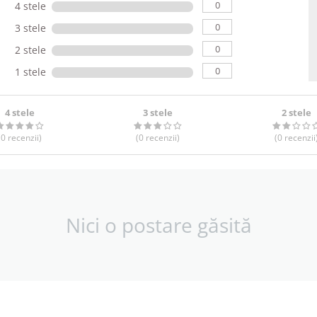
0
4 stele
0
3 stele
0
2 stele
0
1 stele
4 stele
3 stele
2 stele
(0
recenzii
)
(0
recenzii
)
(0
recenzii
Nici o postare găsită