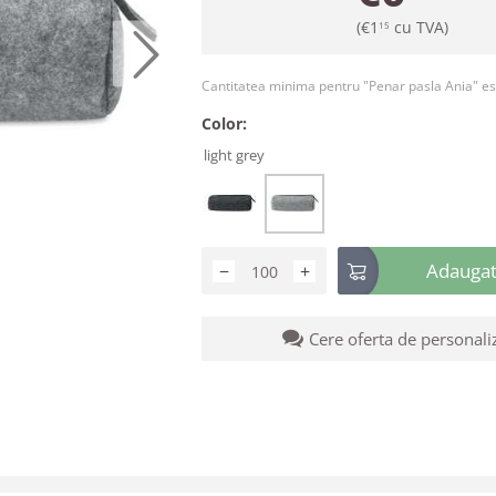
(
€
1
cu TVA)
15
Cantitatea minima pentru "Penar pasla Ania" e
Color:
light grey
Adaugati
−
+
Cere oferta de personali