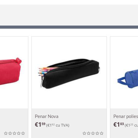
Penar Nova
Penar polie
€
1
€
1
59
03
(
€
1
cu TVA)
(
€
1
cu
92
25