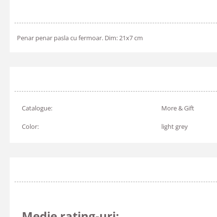
Penar penar pasla cu fermoar. Dim: 21x7 cm
Catalogue:
More & Gift
Color:
light grey
Medie rating-uri: