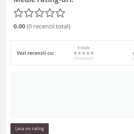
0.00
(0 recenzii total)
5 stele
Vezi recenzii cu:
(0
recenzii
)
Lasa un rating