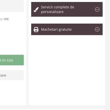
Servicii complete de
personalizare
ste
100
.
Machetari gratuite
 in cos
zare