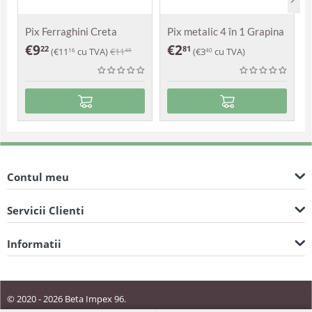
Pix Ferraghini Creta
Pix metalic 4 în 1 Grapina
€
9
€
2
22
81
(
€
11
cu TVA)
€
11
(
€
3
cu TVA)
16
48
40
Contul meu
Servicii Clienti
Informatii
© 2020 - 2026 Beta Impex 96.