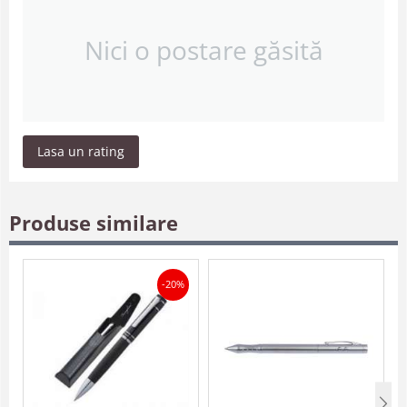
Nici o postare găsită
Lasa un rating
Produse similare
-20%