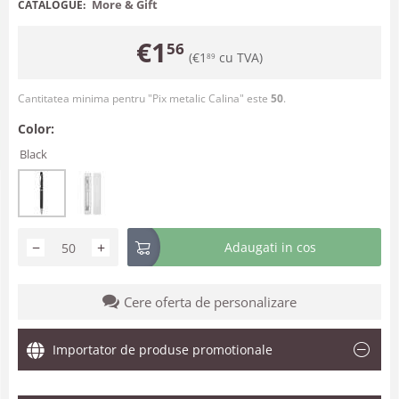
More & Gift
CATALOGUE:
€
1
56
(
€
1
cu TVA)
89
Cantitatea minima pentru "Pix metalic Calina" este
50
.
Color:
Black
−
+
Adaugati in cos
Cere oferta de personalizare
Importator de produse promotionale