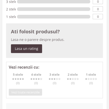
0
3 stele
0
2 stele
0
1 stele
Ati folosit produsul?
Lasa-ne o parere despre produs.
Lasa un rating
Vezi recenzii cu:
5 stele
4 stele
3 stele
2 stele
1 stele
(0
)
(0
)
(0
)
(0
)
(0
)
Vezi toate recenziile