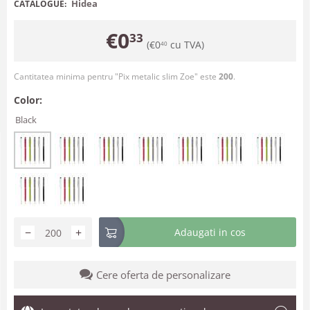
Hidea
CATALOGUE:
€
0
33
(
€
0
cu TVA)
40
Cantitatea minima pentru "Pix metalic slim Zoe" este
200
.
Color:
Black
−
+
Adaugati in cos
Cere oferta de personalizare