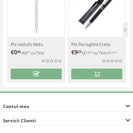
Pix metalic Noto
Pix Ferraghini Creta
€
0
€
9
46
22
(
€
0
cu TVA)
(
€
11
cu TVA)
€
11
56
16
48
Contul meu
Servicii Clienti