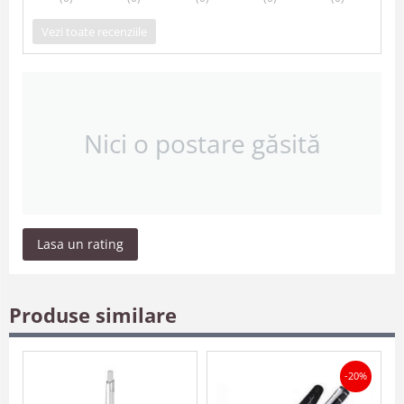
Vezi toate recenziile
Nici o postare găsită
Lasa un rating
Produse similare
-20%