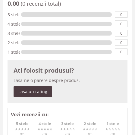
0.00
(0 recenzii total)
0
5 stele
0
4 stele
0
3 stele
0
2 stele
0
1 stele
Ati folosit produsul?
Lasa-ne o parere despre produs.
Lasa un rating
Vezi recenzii cu:
5 stele
4 stele
3 stele
2 stele
1 stele
(0
)
(0
)
(0
)
(0
)
(0
)