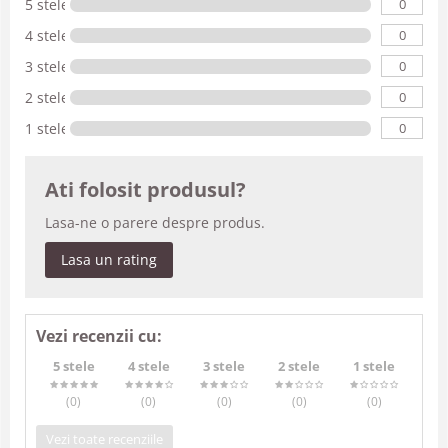
0
5 stele
0
4 stele
0
3 stele
0
2 stele
0
1 stele
Ati folosit produsul?
Lasa-ne o parere despre produs.
Lasa un rating
Vezi recenzii cu:
5 stele
4 stele
3 stele
2 stele
1 stele
(0
)
(0
)
(0
)
(0
)
(0
)
Vezi toate recenziile