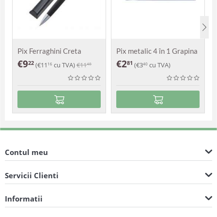
Pix Ferraghini Creta
Pix metalic 4 în 1 Grapina
€
9
€
2
22
81
(
€
11
cu TVA)
€
11
(
€
3
cu TVA)
16
48
40
Contul meu
Servicii Clienti
Informatii