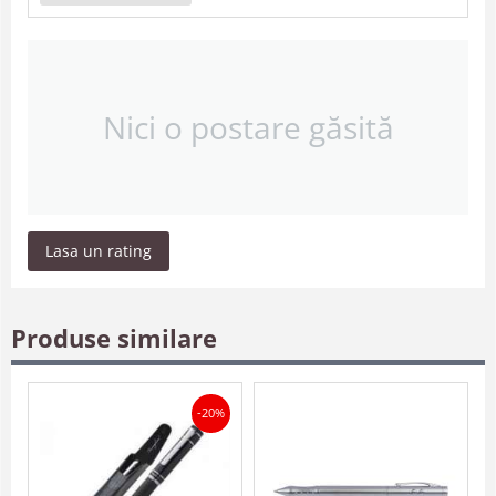
Nici o postare găsită
Lasa un rating
Produse similare
-20%