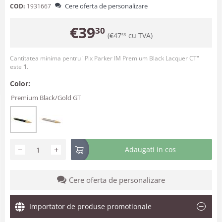
Cere oferta de personalizare
COD:
1931667
€
39
30
(
€
47
cu TVA)
55
Cantitatea minima pentru "Pix Parker IM Premium Black Lacquer CT"
este
1
.
Color:
Premium Black/Gold GT
−
+
Adaugati in cos
Cere oferta de personalizare
Importator de produse promotionale