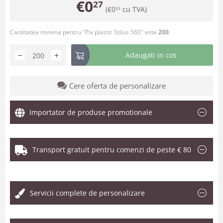
€
0
27
(
€
0
cu TVA)
33
Cantitatea minima pentru "Pix plastic Stilus 560" este
200
.
−
+
Adaugati in cos
Cere oferta de personalizare
Importator de produse promotionale
Transport gratuit pentru comenzi de peste € 80
.
Servicii complete de personalizare