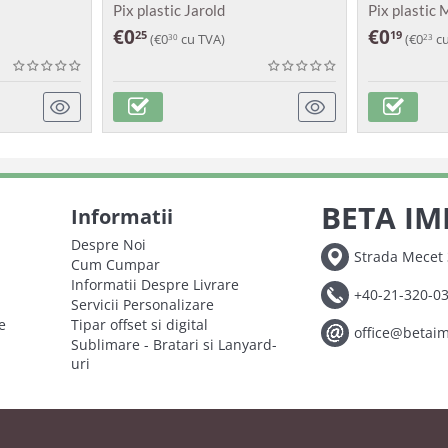
Pix plastic Jarold
Pix plastic
€
0
€
0
25
19
(
€
0
cu TVA)
(
€
0
cu
30
23
BETA IM
Informatii
Despre Noi
Strada Mecet 
Cum Cumpar
Informatii Despre Livrare
+40-21-320-0
Servicii Personalizare
e
Tipar offset si digital
office@betai
Sublimare - Bratari si Lanyard-
uri