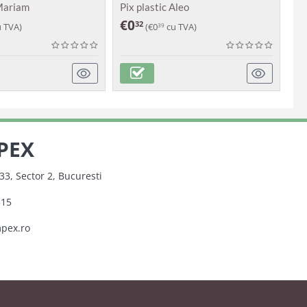
 Mariam
Pix plastic Aleo
Pi
€
0
€
32
 TVA)
(
€
0
cu TVA)
39
PEX
33, Sector 2, Bucuresti
315
mpex.ro