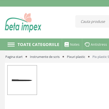
TOATE CATEGORIILE
Notes
Antistress
Pagina start
Instrumente de scris
Pixuri plastic
Pix plastic 