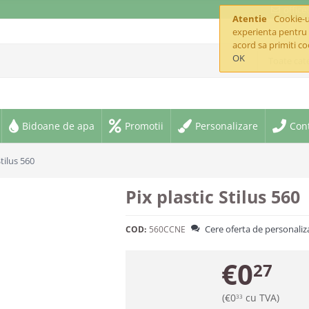
offic
Atentie
Cookie-ur
experienta pentru 
acord sa primiti co
OK
Toate cate
Bidoane de apa
Promotii
Personalizare
Con
Stilus 560
Pix plastic Stilus 560
Cere oferta de personaliz
COD:
560CCNE
€
0
27
(
€
0
cu TVA)
33