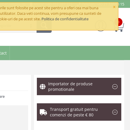
e@betaimpex.ro
Mobil: +40 722 287 335
Telefon: +40 21 320 03 15
×
ile sunt folosite pe acest site pentru a oferi cea mai buna
utilizator. Daca veti continua, vom presupune ca sunteti de
okie-uri de pe acest site.
Politica de confidentialitate
0
goriile
tact
Importator de produse
promotionale
are
Transport gratuit pentru
comenzi de peste € 80
.