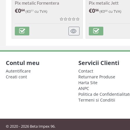
Pix metalic Formentera
Pix metalic Jett
€
0
€
0
64
56
(
€
0
cu TVA)
(
€
0
cu TVA)
77
68
Contul meu
Servicii Clienti
Autentificare
Contact
Creati cont
Returnare Produse
Harta Site
ANPC
Politica de Confidentialitat
Termeni si Conditii
© 2020 - 2026 Beta Impex 96.