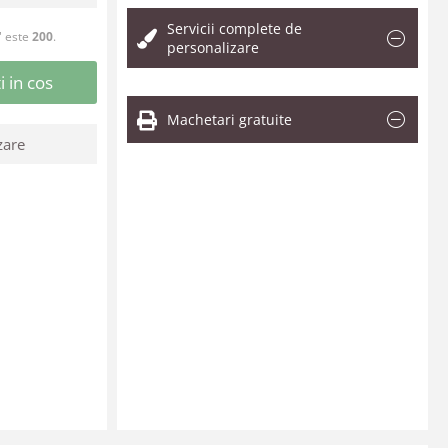
Servicii complete de
" este
200
.
personalizare
 in cos
Machetari gratuite
zare