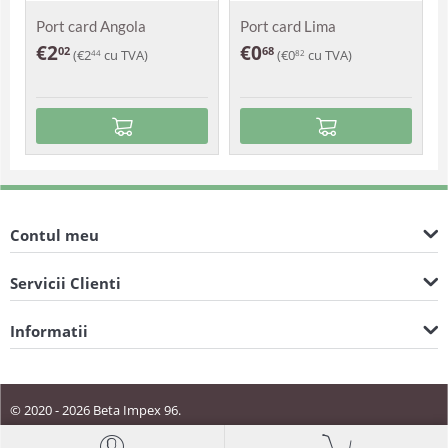
Port card Angola
Port card Lima
€
2
€
0
02
68
(
€
2
cu TVA)
(
€
0
cu TVA)
44
82
Contul meu
Servicii Clienti
Informatii
© 2020 - 2026 Beta Impex 96.