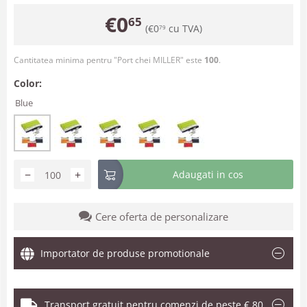
€
0
65
(
€
0
cu TVA)
79
Cantitatea minima pentru "Port chei MILLER" este
100
.
Color:
Blue
−
+
Adaugati in cos
Cere oferta de personalizare
Importator de produse promotionale
Transport gratuit pentru comenzi de peste € 80