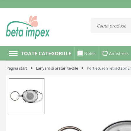
TOATE CATEGORIILE
Notes
Antistress
Pagina start
Lanyard si bratari textile
Port ecuson retractabil 