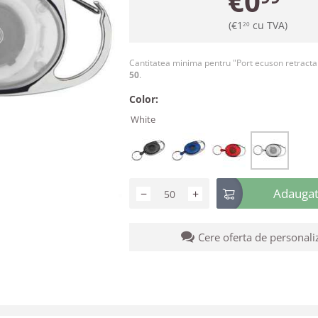
€
0
(
€
1
cu TVA)
20
Cantitatea minima pentru "Port ecuson retracta
50
.
Color:
White
Adaugati
−
+
Cere oferta de personali