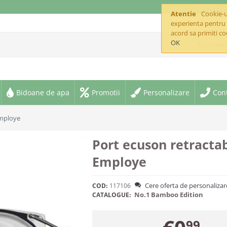
offic
Atentie
Cookie-ur
experienta pentru 
acord sa primiti co
OK
Toate cate
Bidoane de apa
Promotii
Personalizare
Con
Employe
Port ecuson retractab
Employe
Cere oferta de personalizar
COD:
117106
No.1 Bamboo Edition
CATALOGUE:
99