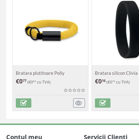
Bratara plutitoare Polly
Bratara silicon Clivia
€
0
€
0
77
16
(
€
0
cu TVA)
(
€
0
cu TVA)
93
19
Contul meu
Servicii Clienti