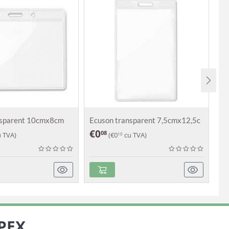
nsparent 10cmx8cm
Ecuson transparent 7,5cmx12,5c
La
€
0
€
08
 TVA)
(
€
0
cu TVA)
10
PEX