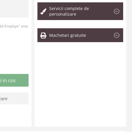
Servicii complete de
personalizare
bil Employe" este
Machetari gratuite
 in cos
zare