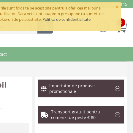
e@betaimpex.ro
Mobil: +40 722 287 335
Telefon: +40 21 320 03 15
×
ile sunt folosite pe acest site pentru a oferi cea mai buna
utilizator. Daca veti continua, vom presupune ca sunteti de
okie-uri de pe acest site.
Politica de confidentialitate
0
goriile
tact
il
Importator de produse
promotionale
e
Transport gratuit pentru
comenzi de peste € 80
.