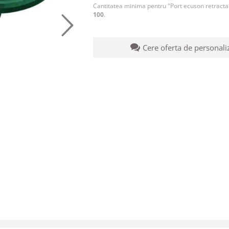
Cantitatea minima pentru "Port ecuson retractab
100
.
Cere oferta de personali