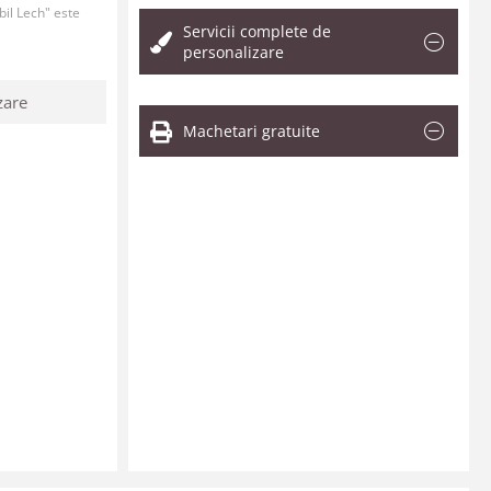
il Lech" este
Servicii complete de
personalizare
zare
Machetari gratuite