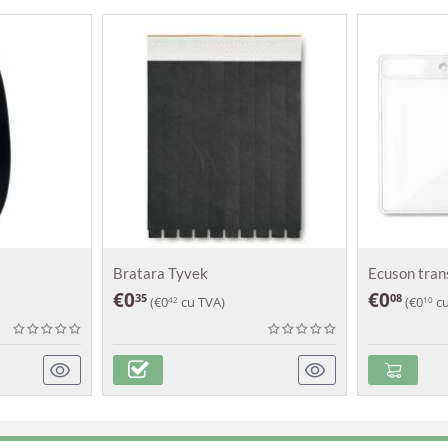
Bratara Tyvek
Ecuson tra
€
0
€
0
35
08
(
€
0
cu TVA)
(
€
0
cu
42
10