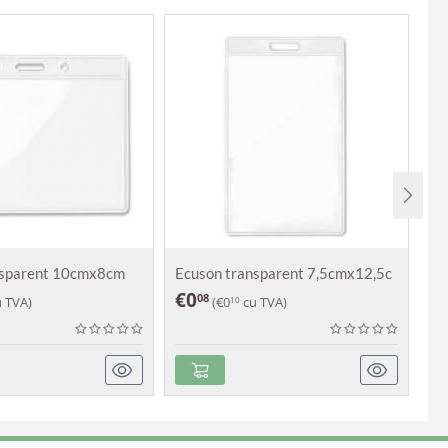
nsparent 10cmx8cm
Ecuson transparent 7,5cmx12,5c
La
€
0
€
08
 TVA)
(
€
0
cu TVA)
10