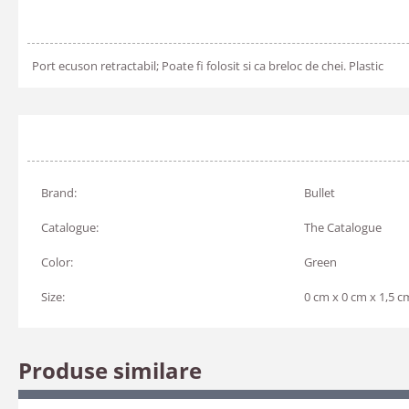
Port ecuson retractabil; Poate fi folosit si ca breloc de chei. Plastic
Brand:
Bullet
Catalogue:
The Catalogue
Color:
Green
Size:
0 cm x 0 cm x 1,5 c
Produse similare