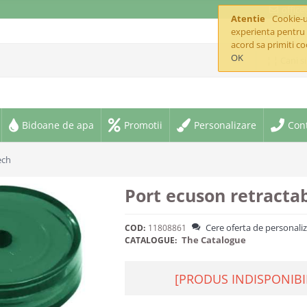
offic
Atentie
Cookie-ur
experienta pentru 
acord sa primiti co
OK
¦ ¦ Cani s
Bidoane de apa
Promotii
Personalizare
Con
ech
Port ecuson retractab
Cere oferta de personali
COD:
11808861
The Catalogue
CATALOGUE:
[PRODUS INDISPONIBI