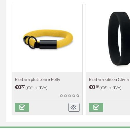
Bratara plutitoare Polly
Bratara silicon Clivia
€
0
€
0
77
16
(
€
0
cu TVA)
(
€
0
cu TVA)
93
19