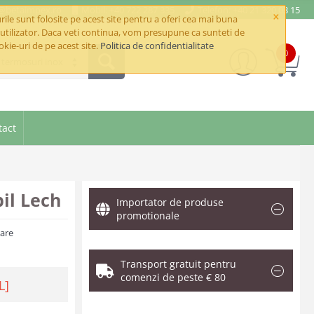
e@betaimpex.ro
Mobil: +40 722 287 335
Telefon: +40 21 320 03 15
×
ile sunt folosite pe acest site pentru a oferi cea mai buna
utilizator. Daca veti continua, vom presupune ca sunteti de
okie-uri de pe acest site.
Politica de confidentialitate
0
i termosuri inox
tact
il Lech
Importator de produse
promotionale
zare
Transport gratuit pentru
comenzi de peste € 80
L]
.