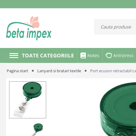
TOATE CATEGORIILE
Notes
Antistress
Pagina start
Lanyard si bratari textile
Port ecuson retractabil L