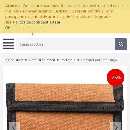
×
Atentie
Cookie-urile sunt folosite pe acest site pentru a oferi cea
mai buna experienta pentru utilizator. Daca veti continua, vom
presupune ca sunteti de acord sa primiti cookie-uri de pe acest
site.
Politica de confidentialitate
OK
Pagina start
Genti si calatorii
Portofele
Portofel poliester Riga
-25%