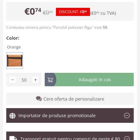
€
0
74
€
0
DISCOUNT:
€
0
99
25
(
€
0
cu TVA)
90
Cantitatea minima pentru "Portofel poliester Riga" este
50
.
Color:
Orange
−
+
Adaugati in cos
Cere oferta de personalizare
Importator de produse promotionale
Transport gratuit pentru comenzi de peste € 80