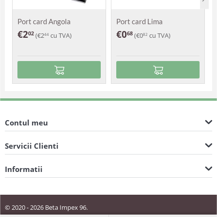
Port card Angola
Port card Lima
€
2
€
0
02
68
(
€
2
cu TVA)
(
€
0
cu TVA)
44
82
Contul meu
Servicii Clienti
Informatii
© 2020 - 2026 Beta Impex 96.