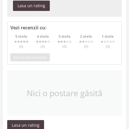
Lasa un rating
Vezi recenzii cu:
5 stele
4 stele
3 stele
2 stele
1 stele
(0
)
(0
)
(0
)
(0
)
(0
)
Vezi toate recenziile
Nici o postare găsită
Lasa un rating