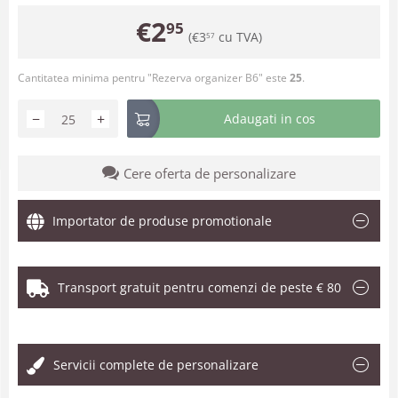
€
2
95
(
€
3
cu TVA)
57
Cantitatea minima pentru "Rezerva organizer B6" este
25
.
−
+
Adaugati in cos
Cere oferta de personalizare
Importator de produse promotionale
Transport gratuit pentru comenzi de peste € 80
.
Servicii complete de personalizare