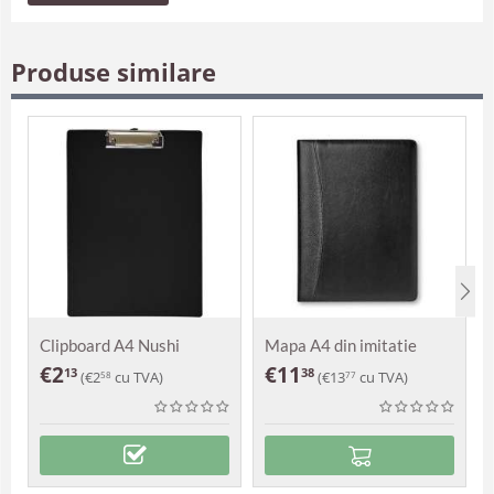
Produse similare
Clipboard A4 Nushi
Mapa A4 din imitatie
piele Peyto
€
2
€
11
13
38
(
€
2
cu TVA)
(
€
13
cu TVA)
58
77