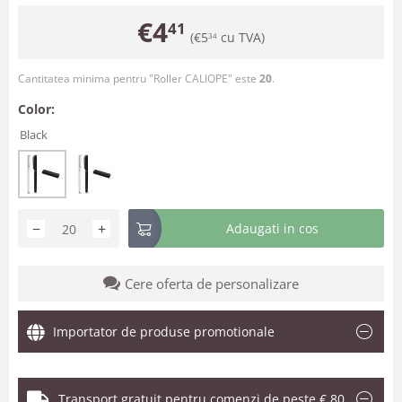
€
4
41
(
€
5
cu TVA)
34
Cantitatea minima pentru "Roller CALIOPE" este
20
.
Color:
Black
−
+
Adaugati in cos
Cere oferta de personalizare
Importator de produse promotionale
Transport gratuit pentru comenzi de peste € 80