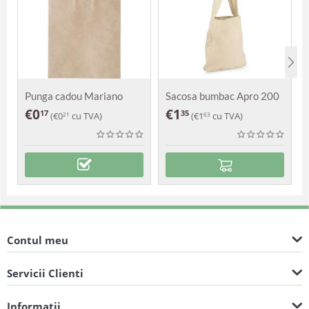
Punga cadou Mariano
Sacosa bumbac Apro 200
g
€
0
€
1
17
35
(
€
0
cu TVA)
(
€
1
cu TVA)
21
63
Contul meu
Servicii Clienti
Informatii