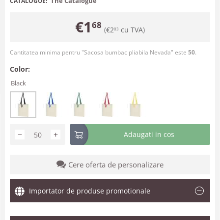
The Catalogue
CATALOGUE:
€
1
68
(
€
2
cu TVA)
03
Cantitatea minima pentru "Sacosa bumbac pliabila Nevada" este
50
.
Color:
Black
−
+
Adaugati in cos
Cere oferta de personalizare
Importator de produse promotionale