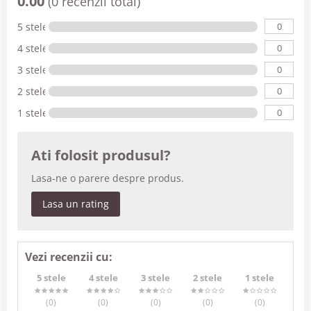
0.00
(0 recenzii total)
0
5 stele
0
4 stele
0
3 stele
0
2 stele
0
1 stele
Ati folosit produsul?
Lasa-ne o parere despre produs.
Lasa un rating
Vezi recenzii cu:
5 stele
4 stele
3 stele
2 stele
1 stele
(0
)
(0
)
(0
)
(0
)
(0
)