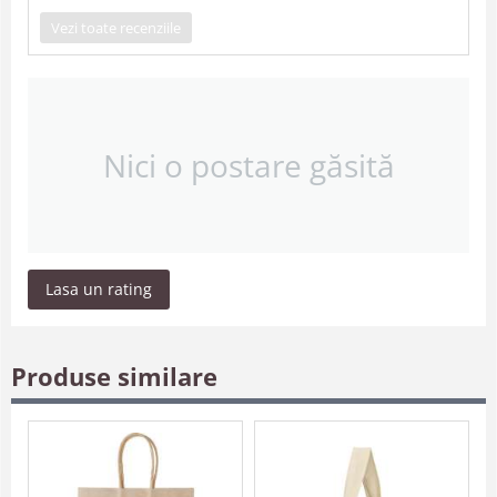
Vezi toate recenziile
Nici o postare găsită
Lasa un rating
Produse similare