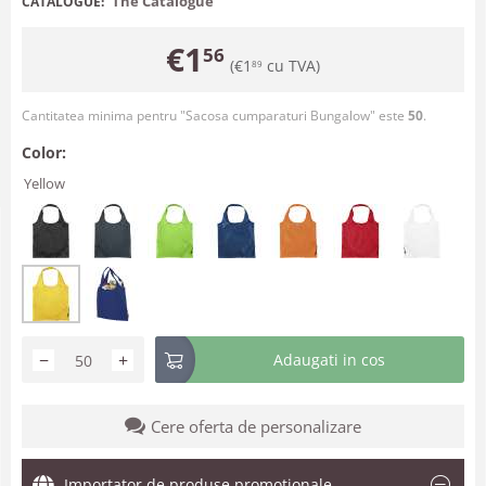
The Catalogue
CATALOGUE:
€
1
56
(
€
1
cu TVA)
89
Cantitatea minima pentru "Sacosa cumparaturi Bungalow" este
50
.
Color:
Yellow
−
+
Adaugati in cos
Cere oferta de personalizare
Importator de produse promotionale