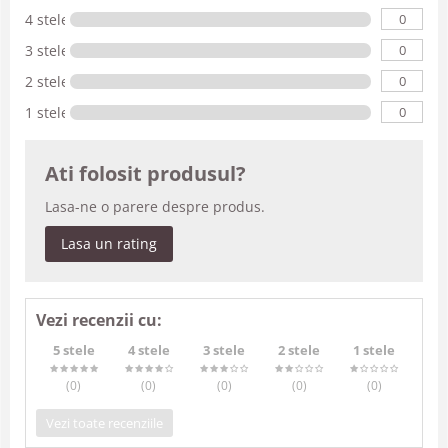
0
4 stele
0
3 stele
0
2 stele
0
1 stele
Ati folosit produsul?
Lasa-ne o parere despre produs.
Lasa un rating
Vezi recenzii cu:
5 stele
4 stele
3 stele
2 stele
1 stele
(0
)
(0
)
(0
)
(0
)
(0
)
Vezi toate recenziile