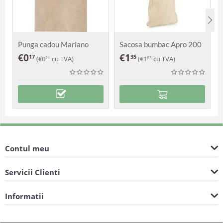
Punga cadou Mariano
Sacosa bumbac Apro 200
g
€
0
€
1
17
35
(
€
0
cu TVA)
(
€
1
cu TVA)
21
63
Contul meu
Servicii Clienti
Informatii