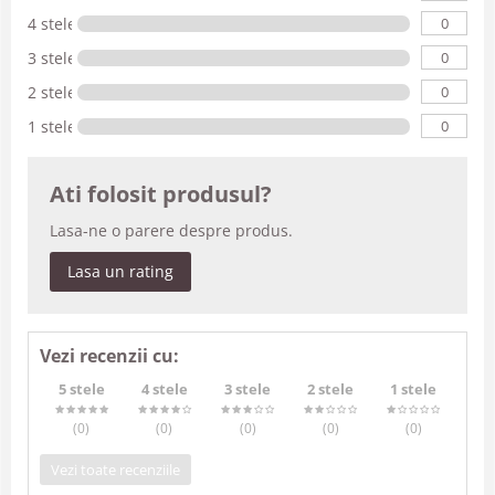
0
4 stele
0
3 stele
0
2 stele
0
1 stele
Ati folosit produsul?
Lasa-ne o parere despre produs.
Lasa un rating
Vezi recenzii cu:
5 stele
4 stele
3 stele
2 stele
1 stele
(0
)
(0
)
(0
)
(0
)
(0
)
Vezi toate recenziile