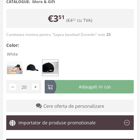
More & Gift
CATALOGUE:
€
3
51
(
€
4
cu TVA)
25
Cantitatea minima pentru "Sapca baseball Dunedin" este
20
.
Color:
White
−
+
Adaugati in cos
Cere oferta de personalizare
Importator de produse promotionale