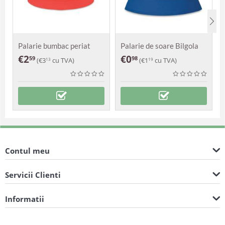
Palarie bumbac periat
Palarie de soare Bilgola
Monti
€
2
€
0
59
98
(
€
3
cu TVA)
(
€
1
cu TVA)
13
19
Contul meu
Servicii Clienti
Informatii