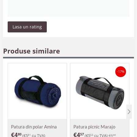
Lasa un rating
Produse similare
-17%
Patura din polar Amina
Patura picnic Marajo
€
4
€
4
80
57
(
€
5
cu TVA)
(
€
5
cu TVA)
€
5
81
53
48