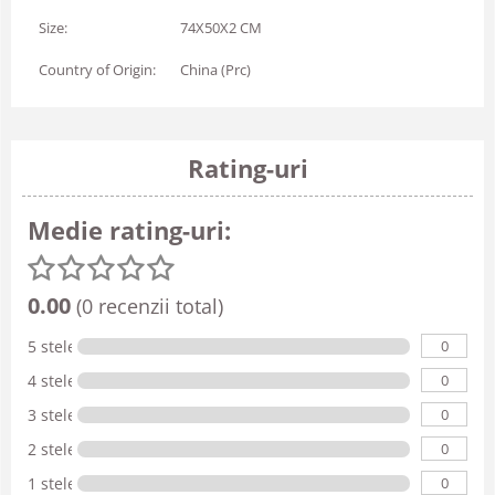
Size:
74X50X2 CM
Country of Origin:
China (Prc)
Rating-uri
Medie rating-uri:
0.00
(0 recenzii total)
0
5 stele
0
4 stele
0
3 stele
0
2 stele
0
1 stele