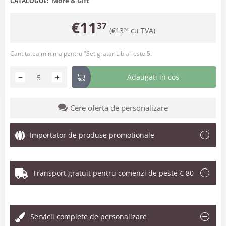
More & Gift
CATALOGUE:
€
11
37
(
€
13
cu TVA)
76
Cantitatea minima pentru "Set gratar Libia" este
5
.
−
+
Adaugati in cos
Cere oferta de personalizare
Importator de produse promotionale
Transport gratuit pentru comenzi de peste € 80
.
Servicii complete de personalizare