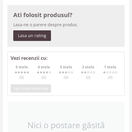
Ati folosit produsul?
Lasa-ne o parere despre produs.
Lasa un rating
Vezi recenzii cu:
5 stele
4 stele
3 stele
2 stele
1 stele
(0
)
(0
)
(0
)
(0
)
(0
)
Vezi toate recenziile
Nici o postare găsită