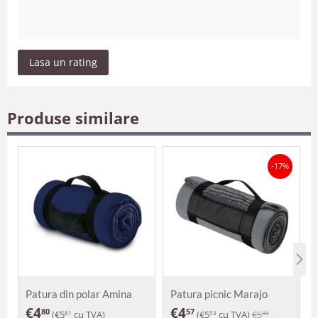
Lasa un rating
Produse similare
-17%
Patura din polar Amina
Patura picnic Marajo
€
4
€
4
80
57
(
€
5
cu TVA)
(
€
5
cu TVA)
€
5
81
53
48