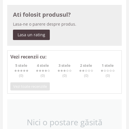
Ati folosit produsul?
Lasa-ne o parere despre produs.
Lasa un rating
Vezi recenzii cu:
5 stele
4 stele
3 stele
2 stele
1 stele
(0
)
(0
)
(0
)
(0
)
(0
)
Vezi toate recenziile
Nici o postare găsită