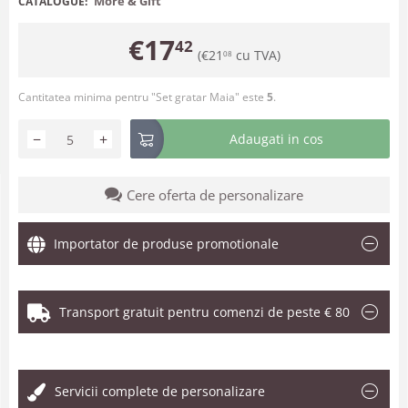
More & Gift
CATALOGUE:
€
17
42
(
€
21
cu TVA)
08
Cantitatea minima pentru "Set gratar Maia" este
5
.
−
+
Adaugati in cos
Cere oferta de personalizare
Importator de produse promotionale
Transport gratuit pentru comenzi de peste € 80
.
Servicii complete de personalizare