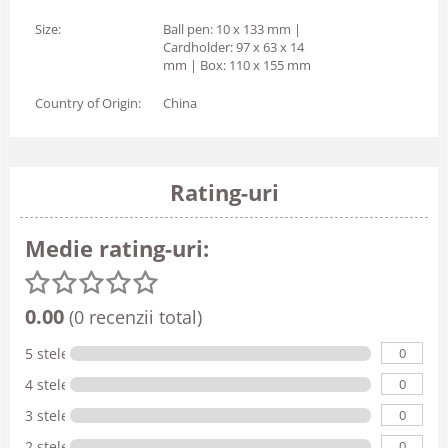
Size:
Ball pen: 10 x 133 mm |
Cardholder: 97 x 63 x 14
mm | Box: 110 x 155 mm
Country of Origin:
China
Rating-uri
Medie rating-uri:
0.00
(0 recenzii total)
0
5 stele
0
4 stele
0
3 stele
0
2 stele