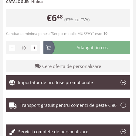
Hidea
CATALOGUE:
€
6
48
(
€
7
cu TVA)
84
Cantitatea minima pentru "Set pix metalic MURPHY" este
10
.
−
+
Adaugati in cos
Cere oferta de personalizare
Importator de produse promotionale
Transport gratuit pentru comenzi de peste € 80
.
Servicii complete de personalizare