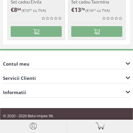
Set cadou Elvila
Set cadou Taormina
€
8
€
13
64
74
(
€
10
cu TVA)
(
€
16
cu TVA)
45
63
Contul meu
Servicii Clienti
Informatii
© 2020 - 2026 Beta Impex 96.