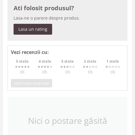
Ati folosit produsul?
Lasa-ne o parere despre produs.
Lasa un rating
Vezi recenzii cu:
5 stele
4 stele
3 stele
2 stele
1 stele
(0
)
(0
)
(0
)
(0
)
(0
)
Vezi toate recenziile
Nici o postare găsită