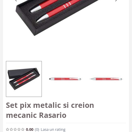
Set pix metalic si creion
mecanic Rasario
0.00
(0
)
Lasa un rating