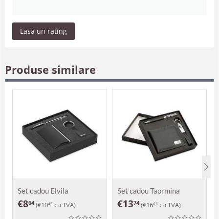
Lasa un rating
Produse similare
Set cadou Elvila
Set cadou Taormina
€
8
€
13
64
74
(
€
10
cu TVA)
(
€
16
cu TVA)
45
63