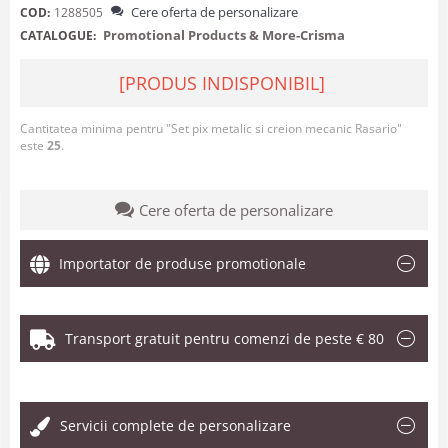
Cere oferta de personalizare
COD:
1288505
Promotional Products & More-Crisma
CATALOGUE:
[PRODUS INDISPONIBIL]
Cantitatea minima pentru "Set pix metalic si creion mecanic Rasario"
este
25
.
Cere oferta de personalizare
Importator de produse promotionale
Transport gratuit pentru comenzi de peste € 80
.
Servicii complete de personalizare