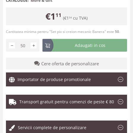
More & Gift
CATALOGUE:
€
1
11
(
€
1
cu TVA)
34
Cantitatea minima pentru "Set pix si creion mecanic Banera" este
50
.
−
+
Adaugati in cos
Cere oferta de personalizare
Importator de produse promotionale
Transport gratuit pentru comenzi de peste € 80
.
Servicii complete de personalizare