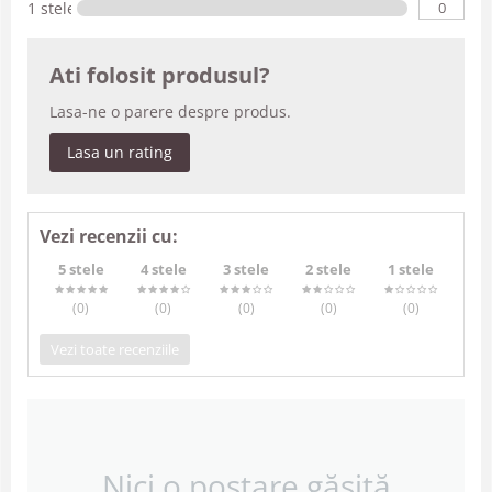
0
1 stele
Ati folosit produsul?
Lasa-ne o parere despre produs.
Lasa un rating
Vezi recenzii cu:
5 stele
4 stele
3 stele
2 stele
1 stele
(0
)
(0
)
(0
)
(0
)
(0
)
Vezi toate recenziile
Nici o postare găsită