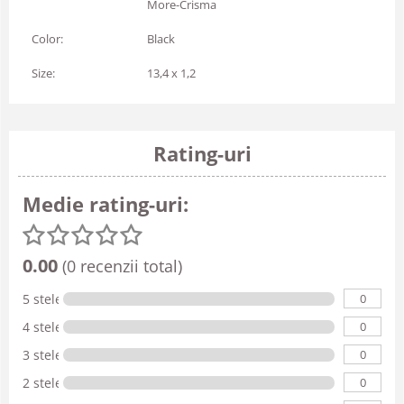
More-Crisma
Color:
Black
Size:
13,4 x 1,2
Rating-uri
Medie rating-uri:
0.00
(0 recenzii total)
0
5 stele
0
4 stele
0
3 stele
0
2 stele