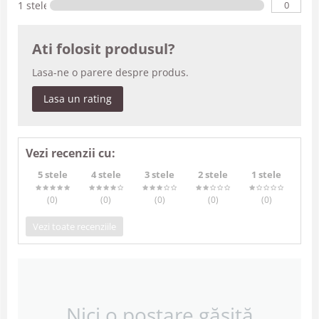
0
1 stele
Ati folosit produsul?
Lasa-ne o parere despre produs.
Lasa un rating
Vezi recenzii cu:
5 stele
4 stele
3 stele
2 stele
1 stele
(0
)
(0
)
(0
)
(0
)
(0
)
Vezi toate recenziile
Nici o postare găsită