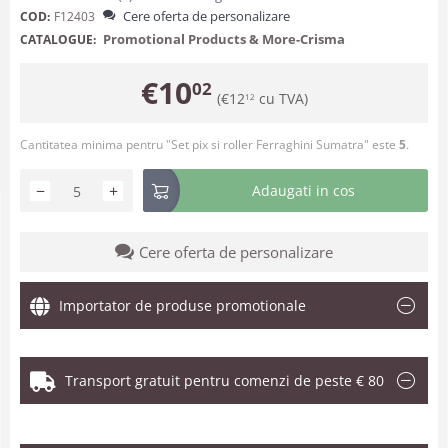
Cere oferta de personalizare
COD:
F12403
Promotional Products & More-Crisma
CATALOGUE:
€
10
02
(
€
12
cu TVA)
12
Cantitatea minima pentru "Set pix si roller Ferraghini Sumatra" este
5
.
−
+
Adaugati in cos
Cere oferta de personalizare
Importator de produse promotionale
Transport gratuit pentru comenzi de peste € 80
.