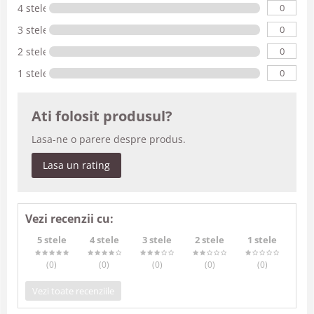
0
4 stele
0
3 stele
0
2 stele
0
1 stele
Ati folosit produsul?
Lasa-ne o parere despre produs.
Lasa un rating
Vezi recenzii cu:
5 stele
4 stele
3 stele
2 stele
1 stele
(0
)
(0
)
(0
)
(0
)
(0
)
Vezi toate recenziile