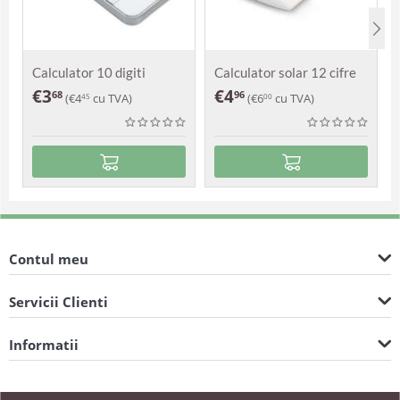
Calculator 10 digiti
Calculator solar 12 cifre
Huedin
Bora
€
3
€
4
68
96
(
€
4
cu TVA)
(
€
6
cu TVA)
45
00
Contul meu
Servicii Clienti
Informatii