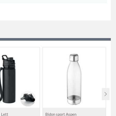
l Lett
Bidon sport Aspen
Bi