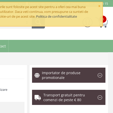
e@betaimpex.ro
Mobil: +40 722 287 335
Telefon: +40 21 320 03 15
×
ile sunt folosite pe acest site pentru a oferi cea mai buna
utilizator. Daca veti continua, vom presupune ca sunteti de
okie-uri de pe acest site.
Politica de confidentialitate
0
tact
Importator de produse
promotionale
izare
Transport gratuit pentru
comenzi de peste € 80
.