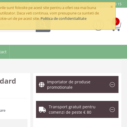
e@betaimpex.ro
Mobil: +40 722 287 335
Telefon: +40 21 320 03 15
×
ile sunt folosite pe acest site pentru a oferi cea mai buna
utilizator. Daca veti continua, vom presupune ca sunteti de
okie-uri de pe acest site.
Politica de confidentialitate
0
goriile
tact
ndard
Importator de produse
promotionale
Transport gratuit pentru
zare
comenzi de peste € 80
.