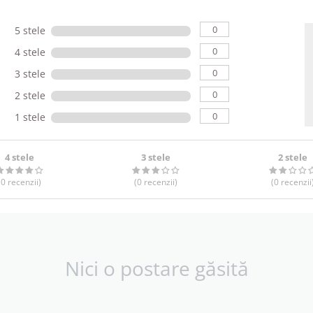
0
5 stele
0
4 stele
0
3 stele
0
2 stele
0
1 stele
4 stele
3 stele
2 stele
(0
recenzii
)
(0
recenzii
)
(0
recenzii
Nici o postare găsită