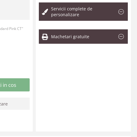
Servicii complete de
personalizare
ndard Pink CT"
Machetari gratuite
 in cos
zare