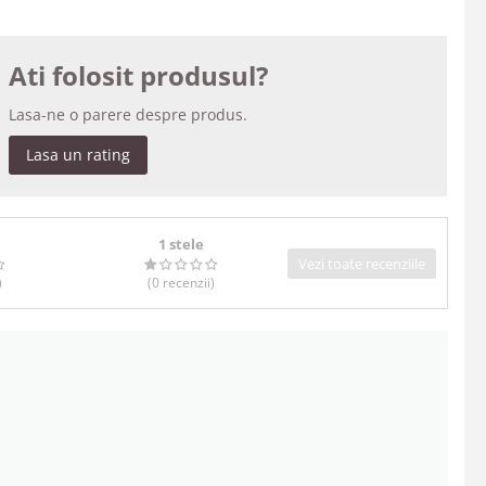
Ati folosit produsul?
Lasa-ne o parere despre produs.
Lasa un rating
1 stele
Vezi toate recenziile
)
(0
recenzii
)