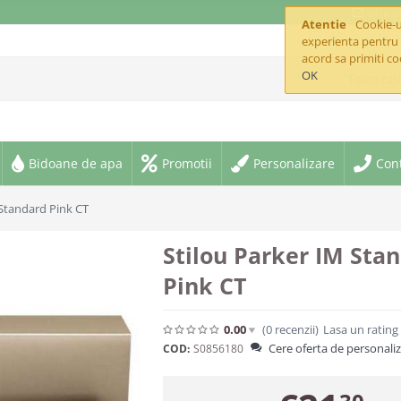
offic
Atentie
Cookie-ur
experienta pentru 
acord sa primiti co
OK
Toate cate
Bidoane de apa
Promotii
Personalizare
Con
 Standard Pink CT
Stilou Parker IM Sta
Pink CT
0.00
(0
recenzii
)
Lasa un rating
Cere oferta de personali
COD:
S0856180