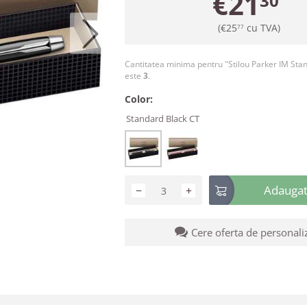
€
21
30
(
€
25
cu TVA)
77
Cantitatea minima pentru "Stilou Parker IM Sta
este
3
.
Color:
Standard Black CT
Adaugati
−
+
Cere oferta de personali