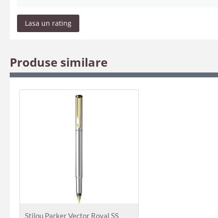
Lasa un rating
Produse similare
Stilou Parker Vector Royal SS