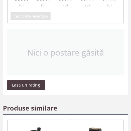
(0
)
(0
)
(0
)
(0
)
(0
)
Vezi toate recenziile
Nici o postare găsită
Lasa un rating
Produse similare