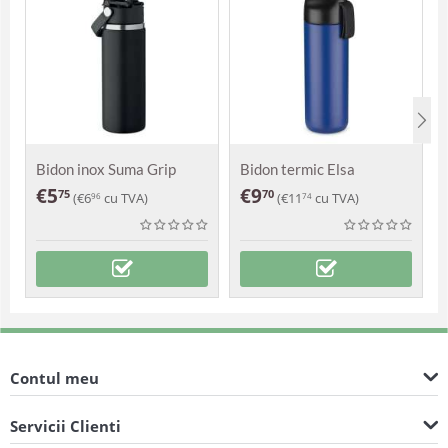
Bidon inox Suma Grip
Bidon termic Elsa
€
5
€
9
75
70
(
€
6
cu TVA)
(
€
11
cu TVA)
96
74
Contul meu
Servicii Clienti