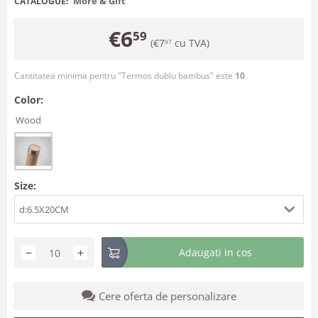
More & Gift
CATALOGUE:
€
6
59
(
€
7
cu TVA)
97
Cantitatea minima pentru "Termos dublu bambus" este
10
.
Color:
Wood
Size:
d:6.5X20CM
−
+
Adaugati in cos
Cere oferta de personalizare