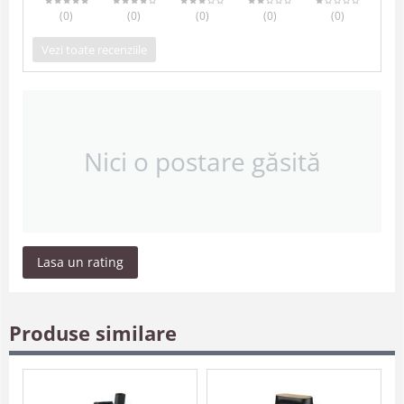
(0
)
(0
)
(0
)
(0
)
(0
)
Vezi toate recenziile
Nici o postare găsită
Lasa un rating
Produse similare