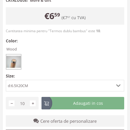
More & Gift
CATALOGUE:
€
6
59
(
€
7
cu TVA)
97
Cantitatea minima pentru "Termos dublu bambus" este
10
.
Color:
Wood
Size:
d:6.5X20CM
−
+
Adaugati in cos
Cere oferta de personalizare