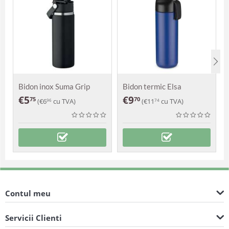
Bidon inox Suma Grip
Bidon termic Elsa
€
5
€
9
75
70
(
€
6
cu TVA)
(
€
11
cu TVA)
96
74
Contul meu
Servicii Clienti