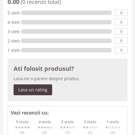
0.00
(0 recenzii total)
0
5 stele
0
4 stele
0
3 stele
0
2 stele
0
1 stele
Ati folosit produsul?
Lasa-ne o parere despre produs.
Lasa un rating
Vezi recenzii cu:
5 stele
4 stele
3 stele
2 stele
1 stele
(0
)
(0
)
(0
)
(0
)
(0
)