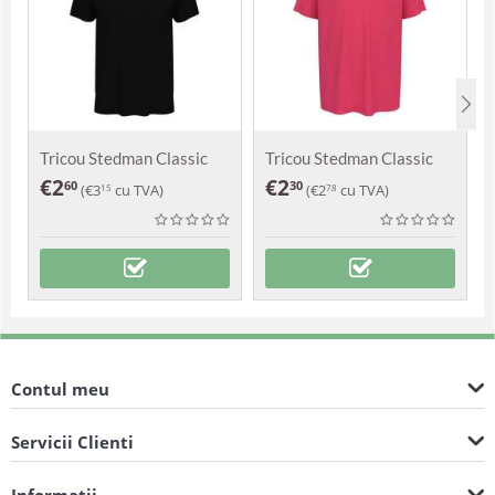
Tricou Stedman Classic
Tricou Stedman Classic
copii
€
2
€
2
60
30
(
€
3
cu TVA)
(
€
2
cu TVA)
15
78
Contul meu
Servicii Clienti