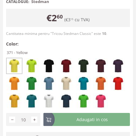
Stedman
CATALOGUE:
€
2
60
(
€
3
cu TVA)
15
Cantitatea minima pentru "Tricou Stedman Classic" este
10
.
Color:
371 - Yellow
−
+
Adaugati in cos