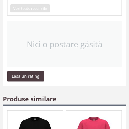
Vezi toate recenziile
Nici o postare găsită
Lasa un rating
Produse similare