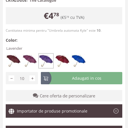
The Catalogue
CATALOGUE:
€
4
78
(
€
5
cu TVA)
78
Cantitatea minima pentru "Umbrela automata Kyle" este
10
.
Color:
Lavender
−
+
Adaugati in cos
Cere oferta de personalizare
Importator de produse promotionale