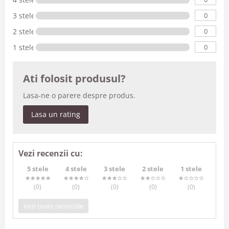
0
3 stele
0
2 stele
0
1 stele
Ati folosit produsul?
Lasa-ne o parere despre produs.
Lasa un rating
Vezi recenzii cu:
5 stele
4 stele
3 stele
2 stele
1 stele
(0
)
(0
)
(0
)
(0
)
(0
)
Vezi toate recenziile