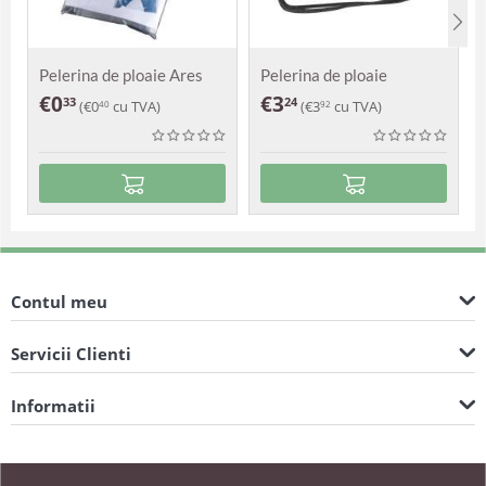
Pelerina de ploaie Ares
Pelerina de ploaie
Augustus
€
0
€
3
33
24
(
€
0
cu TVA)
(
€
3
cu TVA)
40
92
Contul meu
Servicii Clienti
Informatii