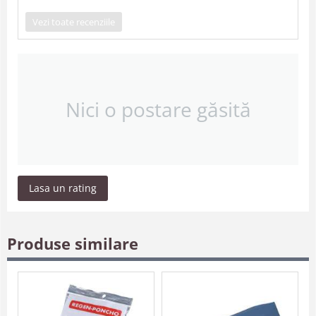
Vezi toate recenziile
Nici o postare găsită
Lasa un rating
Produse similare