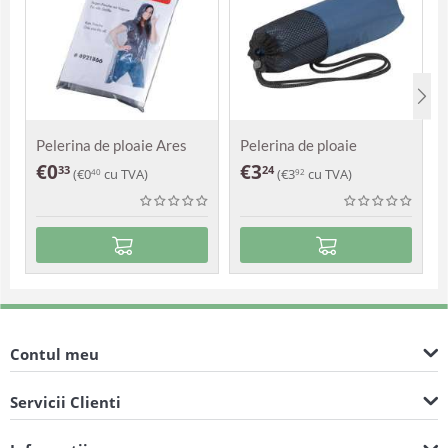
Pelerina de ploaie Ares
Pelerina de ploaie
Augustus
€
0
€
3
33
24
(
€
0
cu TVA)
(
€
3
cu TVA)
40
92
Contul meu
Servicii Clienti