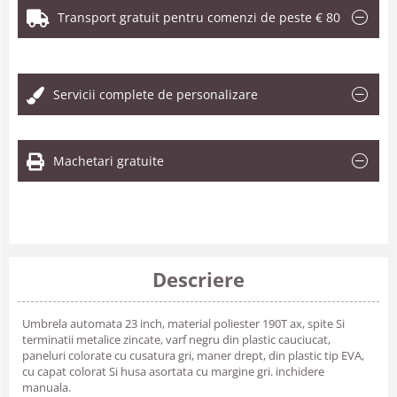
Transport gratuit pentru comenzi de peste € 80
.
Servicii complete de personalizare
Machetari gratuite
Descriere
Umbrela automata 23 inch, material poliester 190T ax, spite Si
terminatii metalice zincate, varf negru din plastic cauciucat,
paneluri colorate cu cusatura gri, maner drept, din plastic tip EVA,
cu capat colorat Si husa asortata cu margine gri. inchidere
manuala.