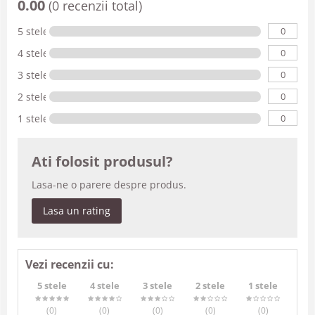
0.00
(0 recenzii total)
0
5 stele
0
4 stele
0
3 stele
0
2 stele
0
1 stele
Ati folosit produsul?
Lasa-ne o parere despre produs.
Lasa un rating
Vezi recenzii cu:
5 stele
4 stele
3 stele
2 stele
1 stele
(0
)
(0
)
(0
)
(0
)
(0
)