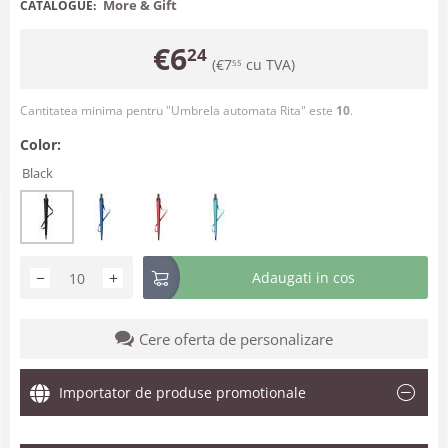
More & Gift
CATALOGUE:
€
6
24
(
€
7
cu TVA)
55
Cantitatea minima pentru "Umbrela automata Rita" este
10
.
Color:
Black
−
+
Adaugati in cos
Cere oferta de personalizare
Importator de produse promotionale