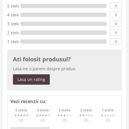
0
5 stele
0
4 stele
0
3 stele
0
2 stele
0
1 stele
Ati folosit produsul?
Lasa-ne o parere despre produs.
Lasa un rating
Vezi recenzii cu:
5 stele
4 stele
3 stele
2 stele
1 stele
(0
)
(0
)
(0
)
(0
)
(0
)