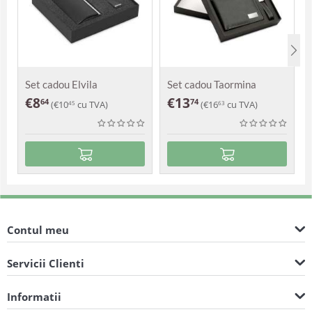
Set cadou Elvila
Set cadou Taormina
€
8
€
13
64
74
(
€
10
cu TVA)
(
€
16
cu TVA)
45
63
Contul meu
Servicii Clienti
Informatii