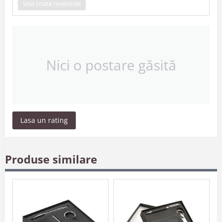
Vezi toate recenziile
Nici o postare găsită
Lasa un rating
Produse similare