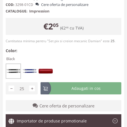
Cere oferta de personalizare
COD:
3298-01CD
Impression
CATALOGUE:
€
2
05
(
€
2
cu TVA)
48
Cantitatea minima pentru "Set pix si creion mecanic Damian" este
25
.
Color:
Black
−
+
Adaugati in cos
Cere oferta de personalizare
Importator de produse promotionale