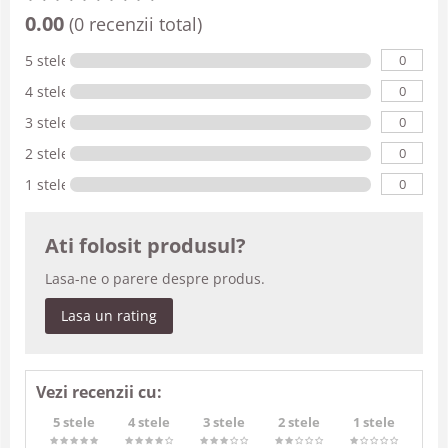
0.00
(0 recenzii total)
0
5 stele
0
4 stele
0
3 stele
0
2 stele
0
1 stele
Ati folosit produsul?
Lasa-ne o parere despre produs.
Lasa un rating
Vezi recenzii cu:
5 stele
4 stele
3 stele
2 stele
1 stele