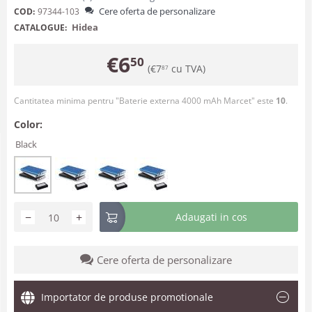
Cere oferta de personalizare
COD:
97344-103
Hidea
CATALOGUE:
€
6
50
(
€
7
cu TVA)
87
Cantitatea minima pentru "Baterie externa 4000 mAh Marcet" este
10
.
Color:
Black
−
+
Adaugati in cos
Cere oferta de personalizare
Importator de produse promotionale