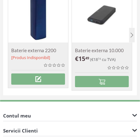
Baterie externa 2200
Baterie externa 10.000
mAh Togo
mAh wireless 15 w
[Produs Indisponibil]
€
15
49
(
€
18
cu TVA)
74
Becker
Contul meu
Servicii Clienti