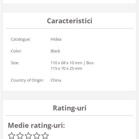
Caracteristici
Catalogue:
Hidea
Color:
Black
Size:
110 x 68 x 10 mm | Box:
115 x 70 x 25 mm
Country of Origin:
China
Rating-uri
Medie rating-uri: