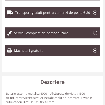
Transport gratuit pentru comenzi de peste € 80
.
Servicii complete de personalizare
Machetari gratuite
Descriere
Baterie externa metalica 4000 mAh.Durata de viata : 1500
cicluri.Intrare/iesire 5V/1 A; include cablu de incarcare; Livrat in
cutie cadou.Dim: .110 x 68 x 10 mm