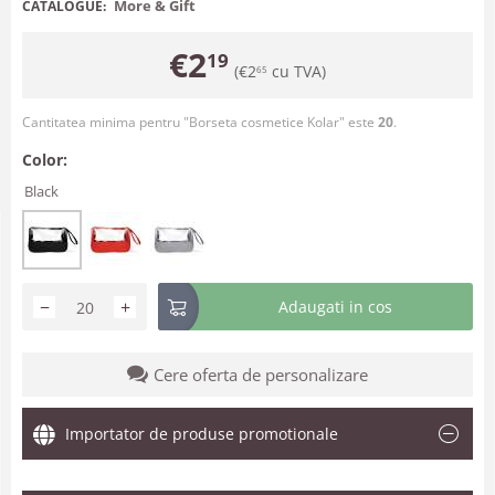
More & Gift
CATALOGUE:
€
2
19
(
€
2
cu TVA)
65
Cantitatea minima pentru "Borseta cosmetice Kolar" este
20
.
Color:
Black
−
+
Adaugati in cos
Cere oferta de personalizare
Importator de produse promotionale