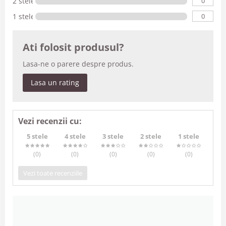
0
2 stele
0
1 stele
Ati folosit produsul?
Lasa-ne o parere despre produs.
Lasa un rating
Vezi recenzii cu:
5 stele
4 stele
3 stele
2 stele
1 stele
(0
)
(0
)
(0
)
(0
)
(0
)
Vezi toate recenziile