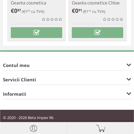
Geanta cosmetica
Geanta cosmetice Chloe
Zomoco
€
0
€
0
87
91
(
€
1
cu TVA)
(
€
1
cu TVA)
05
10
Contul meu
Servicii Clienti
Informatii
© 2020 - 2026 Beta Impex 96.