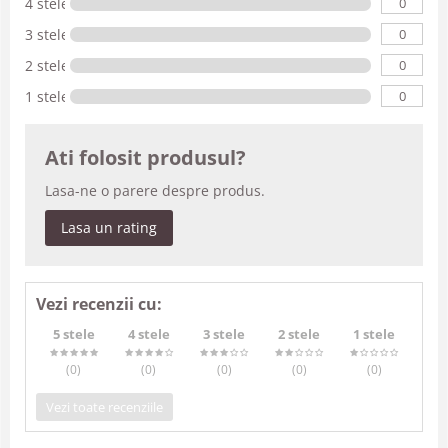
0
4 stele
0
3 stele
0
2 stele
0
1 stele
Ati folosit produsul?
Lasa-ne o parere despre produs.
Lasa un rating
Vezi recenzii cu:
5 stele
4 stele
3 stele
2 stele
1 stele
(0
)
(0
)
(0
)
(0
)
(0
)
Vezi toate recenziile