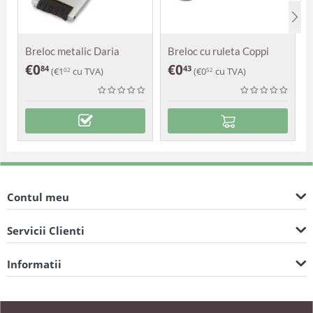
Breloc metalic Daria
Breloc cu ruleta Coppi
€
0
€
0
84
43
(
€
1
cu TVA)
(
€
0
cu TVA)
02
52
Contul meu
Servicii Clienti
Informatii