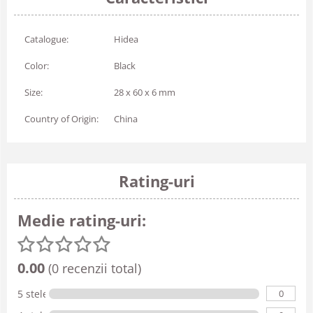
Catalogue:
Hidea
Color:
Black
Size:
28 x 60 x 6 mm
Country of Origin:
China
Rating-uri
Medie rating-uri:
0.00
(0 recenzii total)
0
5 stele