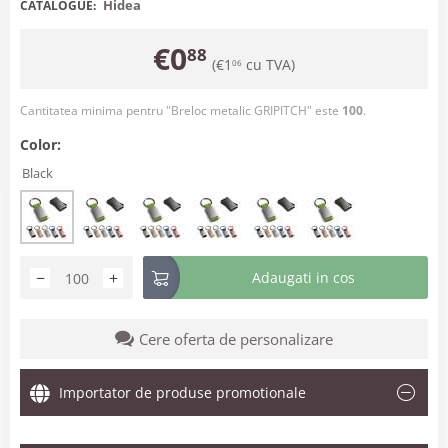
Hidea
CATALOGUE:
€
0
88
(
€
1
cu TVA)
06
Cantitatea minima pentru "Breloc metalic GRIPITCH" este
100
.
Color:
Black
−
+
Adaugati in cos
Cere oferta de personalizare
Importator de produse promotionale