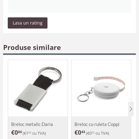
Lasa un rating
Produse similare
Breloc metalic Daria
Breloc cu ruleta Coppi
€
0
€
0
84
43
(
€
1
cu TVA)
(
€
0
cu TVA)
02
52