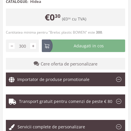
Hidea
CATALOGUE:
€
0
30
(
€
0
cu TVA)
36
Cantitatea minima pentru "Breloc plastic BOWEN" este
300
.
−
+
Adaugati in cos
Cere oferta de personalizare
Importator de produse promotionale
Transport gratuit pentru comenzi de peste € 80
.
Servicii complete de personalizare