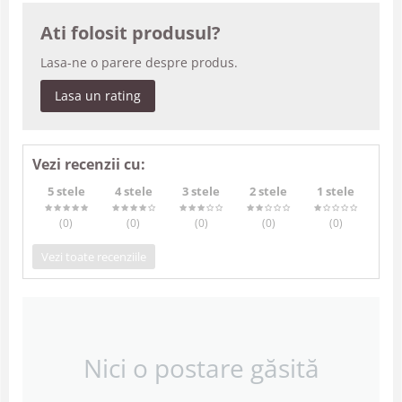
Ati folosit produsul?
Lasa-ne o parere despre produs.
Lasa un rating
Vezi recenzii cu:
5 stele
4 stele
3 stele
2 stele
1 stele
(0
)
(0
)
(0
)
(0
)
(0
)
Vezi toate recenziile
Nici o postare găsită