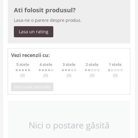
Ati folosit produsul?
Lasa-ne o parere despre produs.
Lasa un rating
Vezi recenzii cu:
5 stele
4 stele
3 stele
2 stele
1 stele
(0
)
(0
)
(0
)
(0
)
(0
)
Vezi toate recenziile
Nici o postare găsită