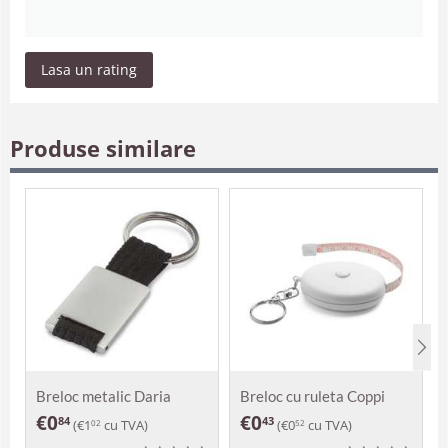
Lasa un rating
Produse similare
Breloc metalic Daria
Breloc cu ruleta Coppi
€
0
€
0
84
43
(
€
1
cu TVA)
(
€
0
cu TVA)
02
52