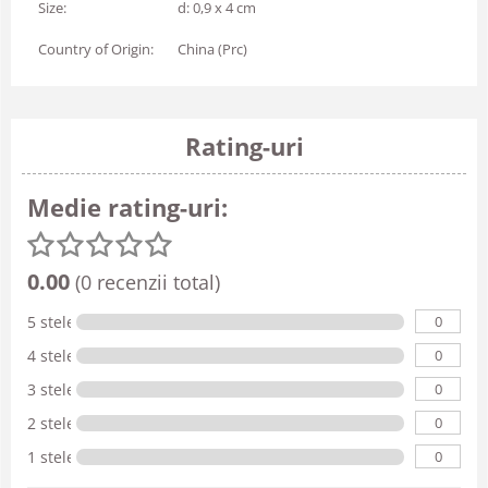
Size:
d: 0,9 x 4 cm
Country of Origin:
China (Prc)
Rating-uri
Medie rating-uri:
0.00
(0 recenzii total)
0
5 stele
0
4 stele
0
3 stele
0
2 stele
0
1 stele