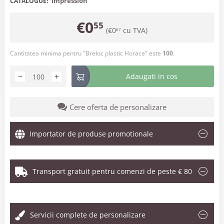
Impression
CATALOGUE:
€
0
55
(
€
0
cu TVA)
67
Cantitatea minima pentru "Breloc plastic Horace" este
100
.
−
+
Adaugati in cos
Cere oferta de personalizare
Importator de produse promotionale
Transport gratuit pentru comenzi de peste € 80
.
Servicii complete de personalizare