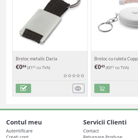
Breloc metalic Daria
Breloc cu ruleta Copp
€
0
€
0
84
43
(
€
1
cu TVA)
(
€
0
cu TVA)
02
52
Contul meu
Servicii Clienti
Autentificare
Contact
Creati cont
Returnare Produse