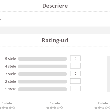
Descriere
m
Rating-uri
0
5 stele
0
4 stele
0
3 stele
0
2 stele
0
1 stele
4 stele
3 stele
2 stele