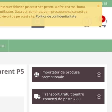
e@betaimpex.ro
Mobil: +40 722 287 335
Telefon: +40 21 320 03 15
×
ile sunt folosite pe acest site pentru a oferi cea mai buna
utilizator. Daca veti continua, vom presupune ca sunteti de
okie-uri de pe acest site.
Politica de confidentialitate
0
goriile
tact
arent P5
Importator de produse
promotionale
Transport gratuit pentru
comenzi de peste € 80
.