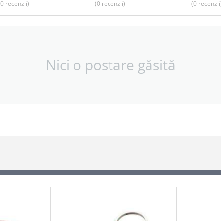
(0
recenzii
)
(0
recenzii
)
(0
recenzii
Nici o postare găsită