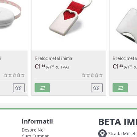
i
Breloc metal inima
Breloc meta
€
1
€
1
14
43
(
€
1
cu TVA)
(
€
1
cu
38
73
BETA IM
Informatii
Despre Noi
Strada Mecet 
Cum Cumpar