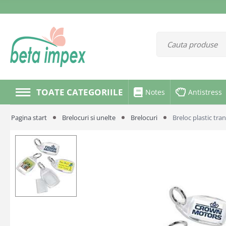
TOATE CATEGORIILE
Notes
Antistress
Pagina start
Brelocuri si unelte
Brelocuri
Breloc plastic tra