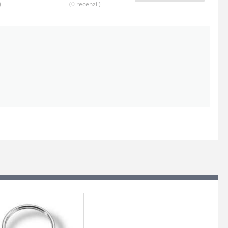
)
(0
recenzii
)