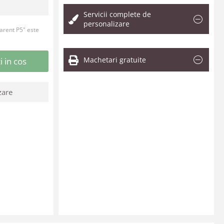
Servicii complete de
personalizare
arent P5" este
Machetari gratuite
 in cos
zare