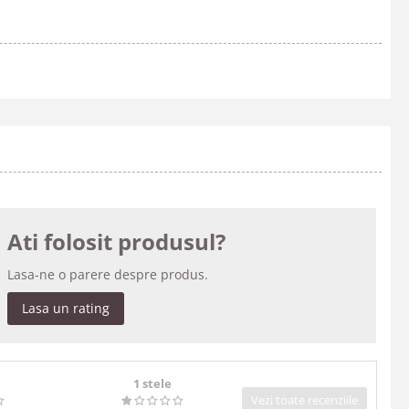
Ati folosit produsul?
Lasa-ne o parere despre produs.
Lasa un rating
1 stele
Vezi toate recenziile