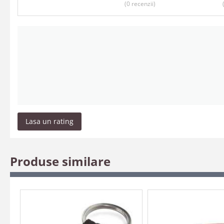
(0
recenzii
)
Lasa un rating
Produse similare