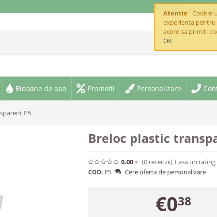
offic
Atentie
Cookie-ur
experienta pentru 
acord sa primiti co
OK
Toate cate
Bidoane de apa
Promotii
Personalizare
Con
nsparent P5
Breloc plastic transp
0.00
(0
recenzii
)
Lasa un rating
Cere oferta de personalizare
COD:
P5
€
0
38