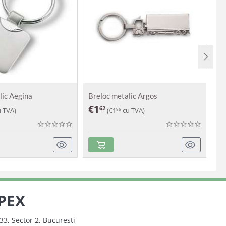
lic Aegina
Breloc metalic Argos
Br
€
1
€
62
 TVA)
(
€
1
cu TVA)
96
PEX
33, Sector 2, Bucuresti