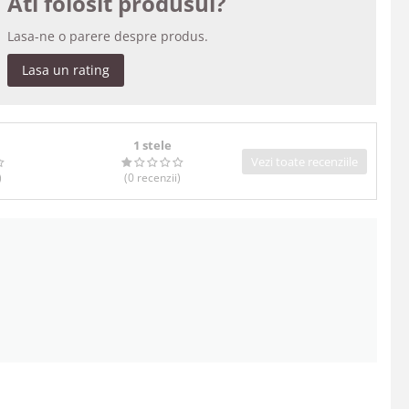
Ati folosit produsul?
Lasa-ne o parere despre produs.
Lasa un rating
1 stele
Vezi toate recenziile
)
(0
recenzii
)