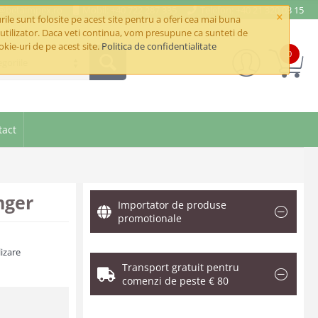
e@betaimpex.ro
Mobil: +40 722 287 335
Telefon: +40 21 320 03 15
×
ile sunt folosite pe acest site pentru a oferi cea mai buna
utilizator. Daca veti continua, vom presupune ca sunteti de
okie-uri de pe acest site.
Politica de confidentialitate
0
goriile
tact
nger
Importator de produse
promotionale
izare
Transport gratuit pentru
comenzi de peste € 80
.