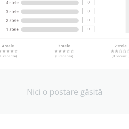
0
4 stele
0
3 stele
0
2 stele
0
1 stele
4 stele
3 stele
2 stele
(0
recenzii
)
(0
recenzii
)
(0
recenzii
Nici o postare găsită