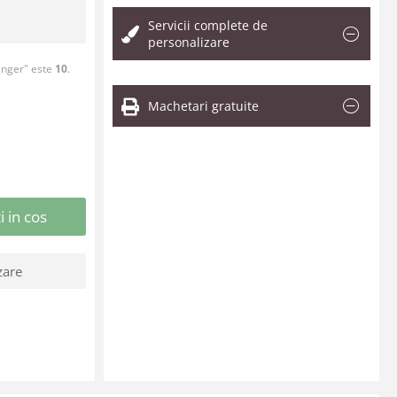
Servicii complete de
personalizare
inger" este
10
.
Machetari gratuite
 in cos
zare