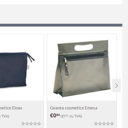
etice Elnas
Geanta cosmetice Emesa
Ge
€
0
€
84
 TVA)
(
€
1
cu TVA)
02