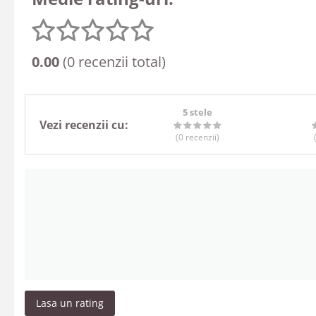
0.00
(0 recenzii total)
5 stele
Vezi recenzii cu:
(0
recenzii
)
Lasa un rating