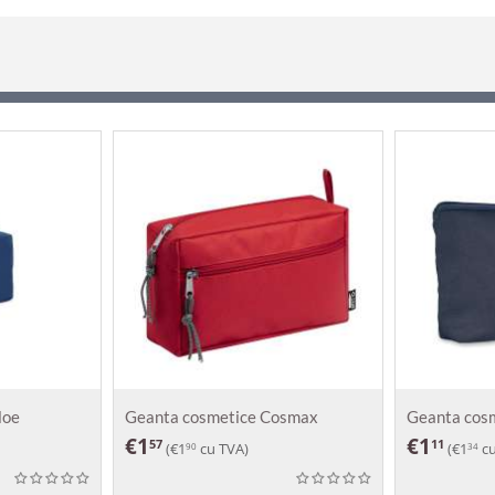
loe
Geanta cosmetice Cosmax
Geanta cosm
€
1
€
1
57
11
(
€
1
cu TVA)
(
€
1
cu
90
34