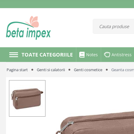
TOATE CATEGORIILE
Notes
Antistress
Pagina start
Genti si calatorii
Genti cosmetice
Geanta cosm