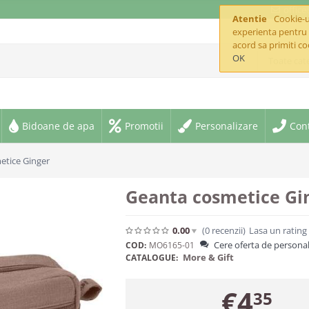
offic
Atentie
Cookie-ur
experienta pentru 
acord sa primiti co
OK
Toate cate
Bidoane de apa
Promotii
Personalizare
Con
etice Ginger
Geanta cosmetice Gi
0.00
(0
recenzii
)
Lasa un rating
Cere oferta de personal
COD:
MO6165-01
More & Gift
CATALOGUE:
€
4
35