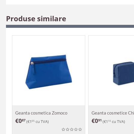
Produse similare
Geanta cosmetica Zomoco
Geanta cosmetice Ch
€
0
€
0
87
91
(
€
1
cu TVA)
(
€
1
cu TVA)
05
10