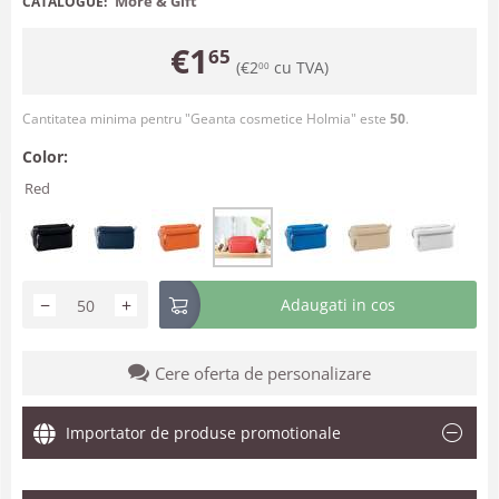
More & Gift
CATALOGUE:
€
1
65
(
€
2
cu TVA)
00
Cantitatea minima pentru "Geanta cosmetice Holmia" este
50
.
Color:
Red
−
+
Adaugati in cos
Cere oferta de personalizare
Importator de produse promotionale