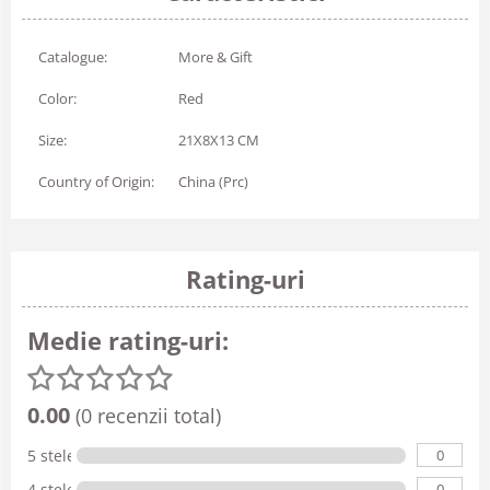
Catalogue:
More & Gift
Color:
Red
Size:
21X8X13 CM
Country of Origin:
China (Prc)
Rating-uri
Medie rating-uri:
0.00
(0 recenzii total)
0
5 stele
0
4 stele