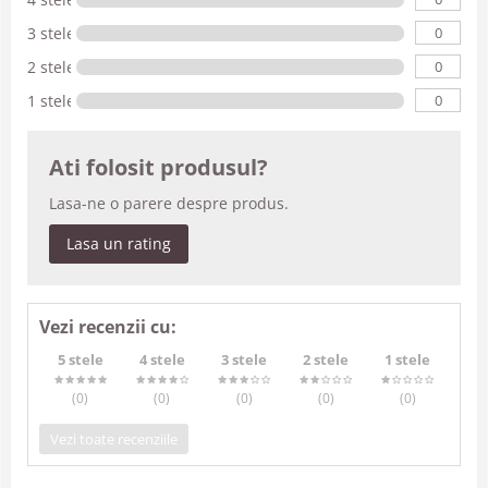
0
3 stele
0
2 stele
0
1 stele
Ati folosit produsul?
Lasa-ne o parere despre produs.
Lasa un rating
Vezi recenzii cu:
5 stele
4 stele
3 stele
2 stele
1 stele
(0
)
(0
)
(0
)
(0
)
(0
)
Vezi toate recenziile