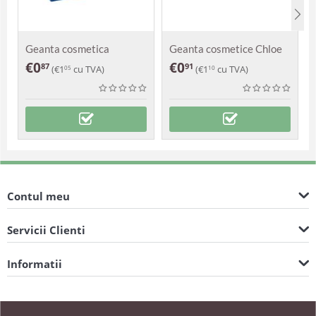
Geanta cosmetica
Geanta cosmetice Chloe
Zomoco
€
0
€
0
87
91
(
€
1
cu TVA)
(
€
1
cu TVA)
05
10
Contul meu
Servicii Clienti
Informatii