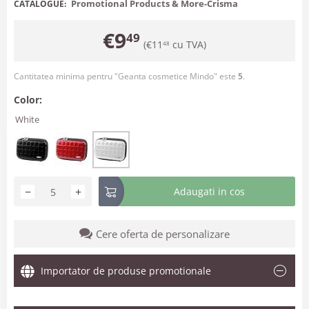
Promotional Products & More-Crisma
CATALOGUE:
€
9
49
(
€
11
cu TVA)
48
Cantitatea minima pentru "Geanta cosmetice Mindo" este
5
.
Color:
White
−
+
Adaugati in cos
Cere oferta de personalizare
Importator de produse promotionale