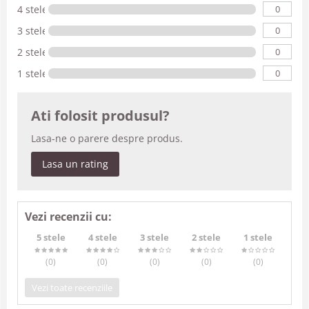
0
4 stele
0
3 stele
0
2 stele
0
1 stele
Ati folosit produsul?
Lasa-ne o parere despre produs.
Lasa un rating
Vezi recenzii cu:
5 stele
4 stele
3 stele
2 stele
1 stele
(0
)
(0
)
(0
)
(0
)
(0
)
Vezi toate recenziile