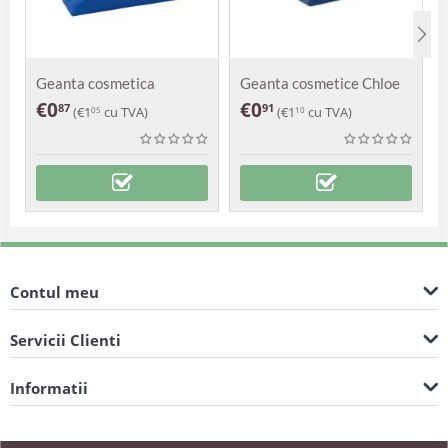
Geanta cosmetica
Geanta cosmetice Chloe
Zomoco
€
0
€
0
87
91
(
€
1
cu TVA)
(
€
1
cu TVA)
05
10
Contul meu
Servicii Clienti
Informatii