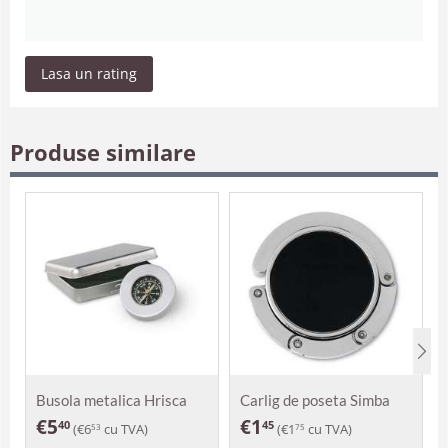
Lasa un rating
Produse similare
Busola metalica Hrisca
Carlig de poseta Simba
€
5
€
1
40
45
(
€
6
cu TVA)
(
€
1
cu TVA)
53
75