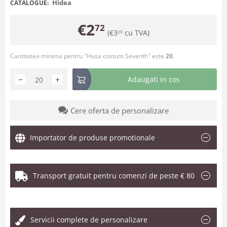
Hidea
CATALOGUE:
€
2
72
(
€
3
cu TVA)
29
Cantitatea minima pentru "Husa costum Seventh" este
20
.
−
+
Adaugati in cos
Cere oferta de personalizare
Importator de produse promotionale
Transport gratuit pentru comenzi de peste € 80
.
Servicii complete de personalizare