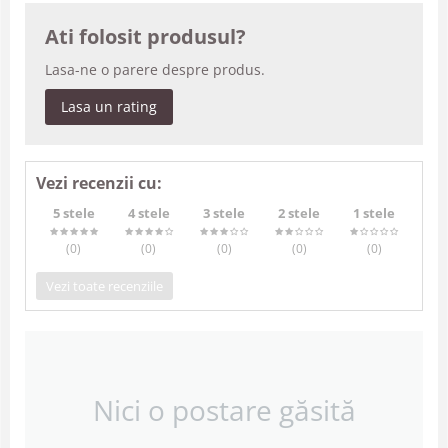
Ati folosit produsul?
Lasa-ne o parere despre produs.
Lasa un rating
Vezi recenzii cu:
5 stele
4 stele
3 stele
2 stele
1 stele
(0
)
(0
)
(0
)
(0
)
(0
)
Vezi toate recenziile
Nici o postare găsită