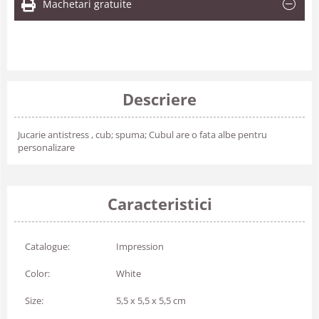
Machetari gratuite
Descriere
Jucarie antistress , cub; spuma; Cubul are o fata albe pentru
personalizare
Caracteristici
Catalogue:
Impression
Color:
White
Size:
5,5 x 5,5 x 5,5 cm