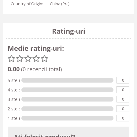
Country of Origin:
China (Prc)
Rating-uri
Medie rating-uri:
0.00
(0 recenzii total)
0
5 stele
0
4 stele
0
3 stele
0
2 stele
0
1 stele
Ati folosit produsul?