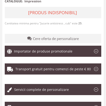
Impression
CATALOGUE:
[PRODUS INDISPONIBIL]
Cantitatea minima pentru "Jucarie antistress , cub" este
25
.
Cere oferta de personalizare
Importator de produse promotionale
Transport gratuit pentru comenzi de peste € 80
.
Servicii complete de personalizare