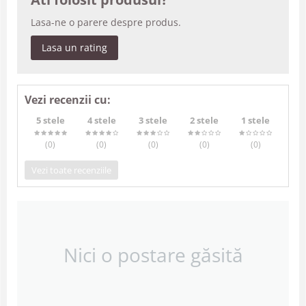
Lasa-ne o parere despre produs.
Lasa un rating
Vezi recenzii cu:
5 stele
4 stele
3 stele
2 stele
1 stele
(0
)
(0
)
(0
)
(0
)
(0
)
Vezi toate recenziile
Nici o postare găsită