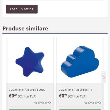
Lasa un rating
Produse similare
Jucarie antistres stea,
Jucarie antistress in
Astra
forma de nor
€
0
€
0
63
79
(
€
0
cu TVA)
(
€
0
cu TVA)
76
96