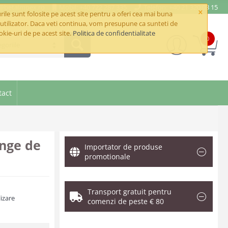
e@betaimpex.ro
Mobil: +40 722 287 335
Telefon: +40 21 320 03 15
×
ile sunt folosite pe acest site pentru a oferi cea mai buna
utilizator. Daca veti continua, vom presupune ca sunteti de
okie-uri de pe acest site.
Politica de confidentialitate
0
goriile
tact
inge de
Importator de produse
promotionale
Transport gratuit pentru
izare
comenzi de peste € 80
.