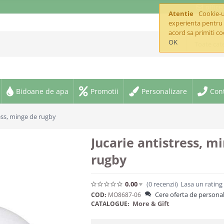
offic
Atentie
Cookie-ur
experienta pentru 
acord sa primiti co
OK
Toate cate
Bidoane de apa
Promotii
Personalizare
Con
ress, minge de rugby
Jucarie antistress, m
rugby
0.00
(0
recenzii
)
Lasa un rating
Cere oferta de personal
COD:
MO8687-06
More & Gift
CATALOGUE: