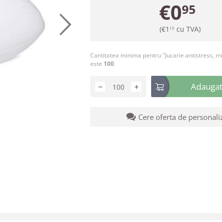
€
0
95
(
€
1
cu TVA)
15
Cantitatea minima pentru "Jucarie antistress, m
este
100
.
Adaugati
−
+
Cere oferta de personali