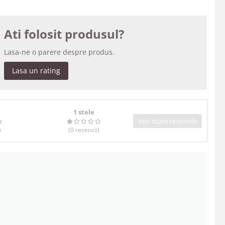
Ati folosit produsul?
Lasa-ne o parere despre produs.
Lasa un rating
1 stele
Vezi toate recenziile
)
(0
recenzii
)