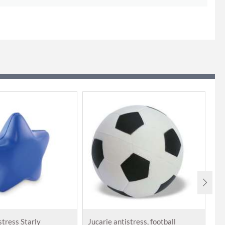
stress Starly
Jucarie antistress, football
Ju