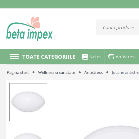
TOATE CATEGORIILE
Notes
Antistress
Pagina start
Wellness si sanatate
Antistress
Jucarie antist