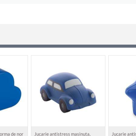
forma de nor
Jucarie antistress masinuta,
Jucarie anti