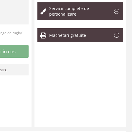
Servicii complete de
personalizare
inge de rugby"
Machetari gratuite
 in cos
zare