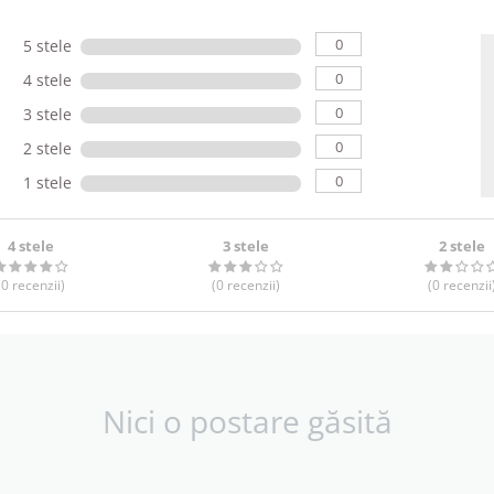
0
5 stele
0
4 stele
0
3 stele
0
2 stele
0
1 stele
4 stele
3 stele
2 stele
(0
recenzii
)
(0
recenzii
)
(0
recenzii
Nici o postare găsită