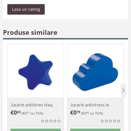
Lasa un rating
Produse similare
Jucarie antistres stea,
Jucarie antistress in
Astra
forma de nor
€
0
€
0
63
79
(
€
0
cu TVA)
(
€
0
cu TVA)
76
96