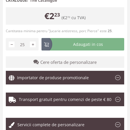
The Catalogue
CATALOGUE:
€
2
23
(
€
2
cu TVA)
70
Cantitatea minima pentru "Jucarie antistress, porc Pierce" este
25
.
−
+
Adaugati in cos
Cere oferta de personalizare
Importator de produse promotionale
Transport gratuit pentru comenzi de peste € 80
.
Servicii complete de personalizare