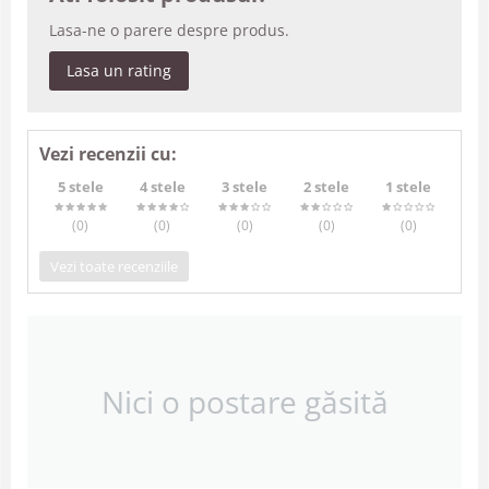
Lasa-ne o parere despre produs.
Lasa un rating
Vezi recenzii cu:
5 stele
4 stele
3 stele
2 stele
1 stele
(0
)
(0
)
(0
)
(0
)
(0
)
Vezi toate recenziile
Nici o postare găsită