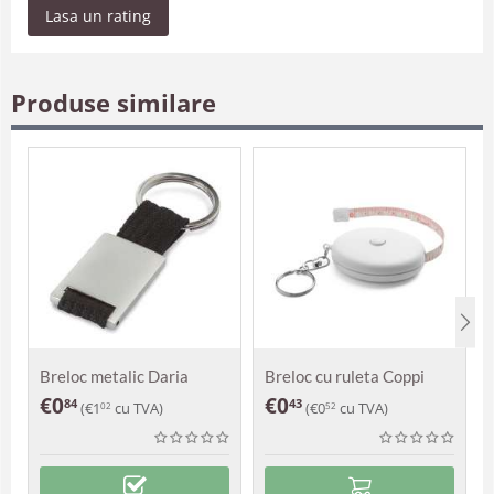
Lasa un rating
Produse similare
Breloc metalic Daria
Breloc cu ruleta Coppi
€
0
€
0
84
43
(
€
1
cu TVA)
(
€
0
cu TVA)
02
52