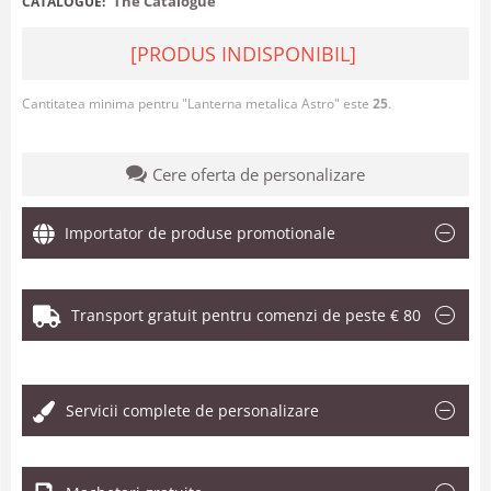
The Catalogue
CATALOGUE:
[PRODUS INDISPONIBIL]
Cantitatea minima pentru "Lanterna metalica Astro" este
25
.
Cere oferta de personalizare
Importator de produse promotionale
Transport gratuit pentru comenzi de peste € 80
.
Servicii complete de personalizare