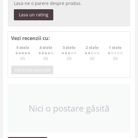
Lasa-ne o parere despre produs.
Lasa un rating
Vezi recenzii cu:
5 stele
4 stele
3 stele
2 stele
1 stele
(0
)
(0
)
(0
)
(0
)
(0
)
Vezi toate recenziile
Nici o postare găsită