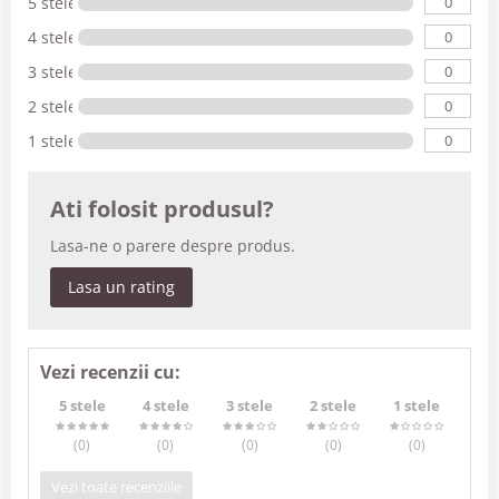
0
5 stele
0
4 stele
0
3 stele
0
2 stele
0
1 stele
Ati folosit produsul?
Lasa-ne o parere despre produs.
Lasa un rating
Vezi recenzii cu:
5 stele
4 stele
3 stele
2 stele
1 stele
(0
)
(0
)
(0
)
(0
)
(0
)
Vezi toate recenziile