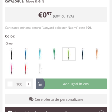
More & Gift
CATALOGUE:
€
0
57
(
€
0
cu TVA)
69
Cantitatea minima pentru "Lanyard poliester Naomi" este
100
.
Color:
Green
−
+
Adaugati in cos
Cere oferta de personalizare