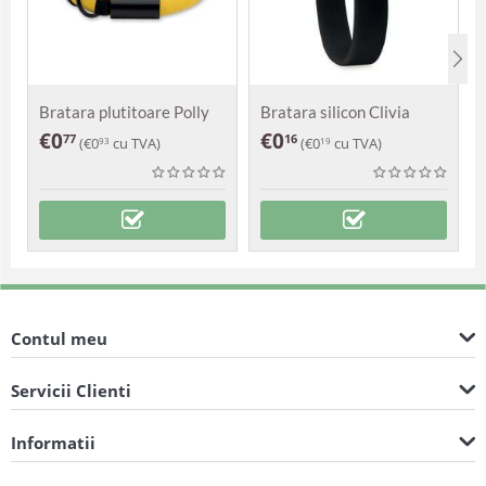
Bratara plutitoare Polly
Bratara silicon Clivia
€
0
€
0
77
16
(
€
0
cu TVA)
(
€
0
cu TVA)
93
19
Contul meu
Servicii Clienti
Informatii