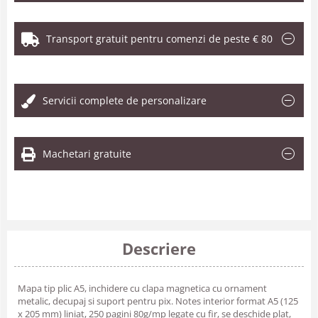
Transport gratuit pentru comenzi de peste € 80
.
Servicii complete de personalizare
Machetari gratuite
Descriere
Mapa tip plic A5, inchidere cu clapa magnetica cu ornament
metalic, decupaj si suport pentru pix. Notes interior format A5 (125
x 205 mm) liniat, 250 pagini 80g/mp legate cu fir, se deschide plat,