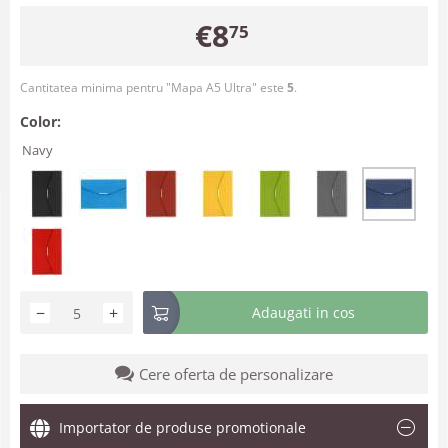
€
8
75
Cantitatea minima pentru "Mapa A5 Ultra" este
5
.
Color:
Navy
−
+
Adaugati in cos
Cere oferta de personalizare
Importator de produse promotionale