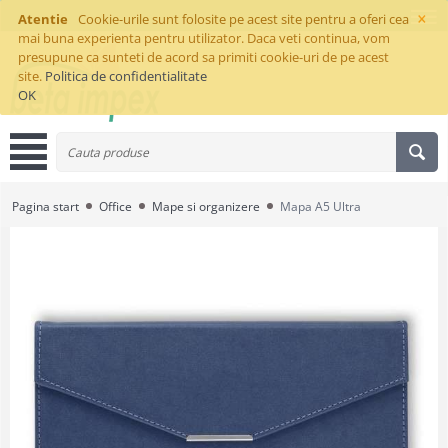
×
Atentie
Cookie-urile sunt folosite pe acest site pentru a oferi cea
mai buna experienta pentru utilizator. Daca veti continua, vom
presupune ca sunteti de acord sa primiti cookie-uri de pe acest
site.
Politica de confidentialitate
OK
Pagina start
Office
Mape si organizere
Mapa A5 Ultra